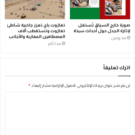
صورة خارج السياق تُستغل
تغازوت باي تعزز جاذبية شاطئ
لإثارة الجدل حول أحداث سبتة
تغازوت وتستقطب آلاف
المصطافين المغاربة والأجانب
منذ يومين
منذ 3 أيام
اترك تعليقاً
لن يتم نشر عنوان بريدك الإلكتروني.
الحقول الإلزامية مشار إليها بـ
*
ا
ل
ت
ع
ل