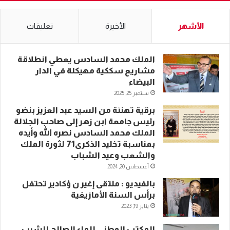
الأشهر
الأخيرة
تعليقات
الملك محمد السادس يعطي انطلاقة
مشاريع سككية مهيكلة في الدار
البيضاء
سبتمبر 25, 2025
برقية تهنئة من السيد عبد العزيز بنضو
رئيس جامعة ابن زهر إلى صاحب الجلالة
الملك محمد السادس نصره الله وأيده
بمناسبة تخليد الذكرى71 لثورة الملك
والشعب وعيد الشباب
أغسطس 20, 2024
بالفيديو : ملتقى إغير ن ؤكادير تحتفل
برأس السنة الأمازيغية
يناير 19, 2023
المكتب الوطني للماء الصالح للشرب