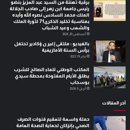
برقية تهنئة من السيد عبد العزيز بنضو
رئيس جامعة ابن زهر إلى صاحب الجلالة
الملك محمد السادس نصره الله وأيده
بمناسبة تخليد الذكرى71 لثورة الملك
والشعب وعيد الشباب
أغسطس 20, 2024
بالفيديو : ملتقى إغير ن ؤكادير تحتفل
برأس السنة الأمازيغية
يناير 19, 2023
المكتب الوطني للماء الصالح للشرب
يطلق الأيام المفتوحة بمحطة سيدي
بوسحاب
أبريل 9, 2026
آخر المقالات
حملة واسعة لتعقيم قنوات الصرف
الصحي بإنزكان لحماية الصحة العامة