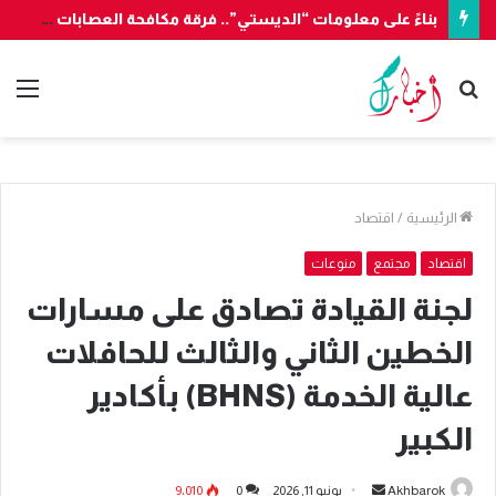
بناءً على معلومات “الديستي”.. فرقة مكافحة العصابات بأكادير تُوقف شخصين وتحجز 7300 قرصا مهلوسا قادما من الخارج
بحث
الق
عن
الرئيسية
/
اقتصاد
اقتصاد
مجتمع
منوعات
لجنة القيادة تصادق على مسارات
الخطين الثاني والثالث للحافلات
عالية الخدمة (BHNS) بأكادير
الكبير
أرسل
Akhbarok
يونيو 11, 2026
0
9٬010