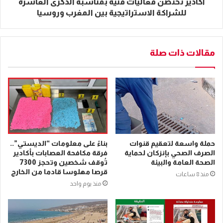
أكادير تحتضن فعاليات فنية بمناسبة الذكرى العاشرة
للشراكة الاستراتيجية بين المغرب وروسيا
مقالات ذات صلة
حملة واسعة لتعقيم قنوات
بناءً على معلومات “الديستي”..
الصرف الصحي بإنزكان لحماية
فرقة مكافحة العصابات بأكادير
الصحة العامة والبيئة
تُوقف شخصين وتحجز 7300
قرصا مهلوسا قادما من الخارج
منذ 8 ساعات
منذ يوم واحد