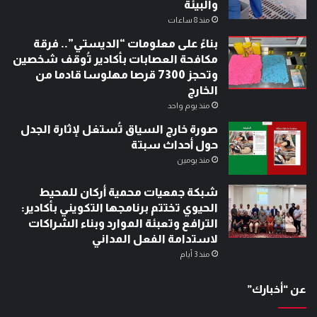
والبيئة
منذ 8 ساعات
بناءً على معلومات “الديستي”.. فرقة
مكافحة العصابات بأكادير تُوقف شخصين
وتحجز 7300 قرصا مهلوسا قادما من
الخارج
منذ يوم واحد
صورة خارج السياق تُستغل لإثارة الجدل
حول أحداث سبتة
منذ يومين
شبكة جمعيات محمية أركان للمحيط
الحيوي تختتم برنامجها التكويني بأكادير:
الترافع وتعبئة الموارد وبناء الشراكات
لاستدامة الفعل المداني
منذ 3 أيام
عن “أخبارك”