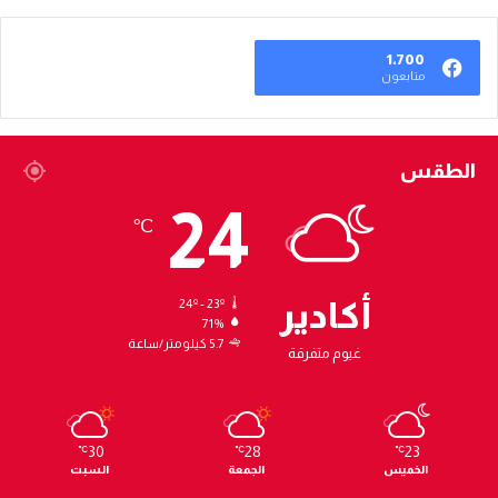
1٬700
متابعون
الطقس
24
℃
أكادير
24º - 23º
71%
5.7 كيلومتر/ساعة
غيوم متفرقة
30
28
23
℃
℃
℃
الخميس
الجمعة
السبت