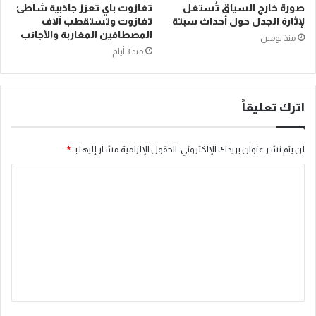
صورة خارج السياق تُستغل
تغازوت باي تعزز جاذبية شاطئ
لإثارة الجدل حول أحداث سبتة
تغازوت وتستقطب آلاف
المصطافين المغاربة والأجانب
منذ يومين
منذ 3 أيام
اترك تعليقاً
لن يتم نشر عنوان بريدك الإلكتروني.
الحقول الإلزامية مشار إليها بـ
*
ا
ل
ت
ع
ل
ي
ق