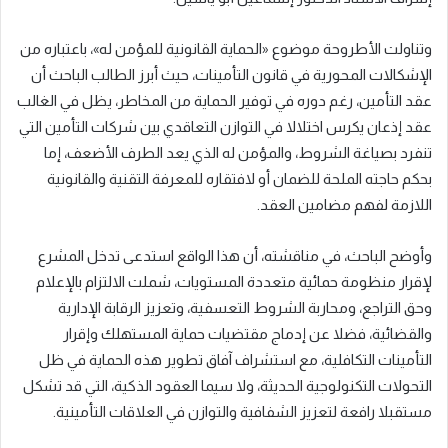
وتناولت الأطروحة موضوع «الحماية القانونية للمؤمن له»، باعتباره من
الإشكالات المحورية في قانون التأمينات، حيث أبرز الطالب الباحث أن
عقد التأمين، رغم دوره في توفير الحماية من المخاطر، يظل في الغالب
عقد إذعان يكرس اختلالا في التوازن التعاقدي بين شركات التأمين التي
تنفرد بصياغة الشروط، والمؤمن له الذي يعد الطرف الأضعف، إما
بحكم حاجته الملحة للضمان أو لافتقاره للمعرفة التقنية والقانونية
اللازمة لفهم مضامين العقد.
وأوضح الباحث، في مناقشته، أن هذا الواقع استدعى تدخل المشرع
لإقرار منظومة حمائية متعددة المستويات، شملت الالتزام بالإعلام
وحق التراجع، ومحاربة الشروط التعسفية، وتعزيز الرقابة الإدارية
والقضائية، فضلا عن إدماج مقتضيات حماية المستهلك وإقرار
التأمينات التكافلية، مع استشراف آفاق تطوير هذه الحماية في ظل
التحولات التكنولوجية الحديثة، ولا سيما العقود الذكية، التي قد تشكل
مستقبلا رافعة لتعزيز الشفافية والتوازن في العلاقات التأمينية.