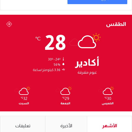
الطقس
28
℃
أكادير
30º - 24º
56%
3.36 كيلومتر/ساعة
غيوم متفرقة
32
29
30
℃
℃
℃
الخميس
الجمعة
السبت
الأشهر
الأخيرة
تعليقات