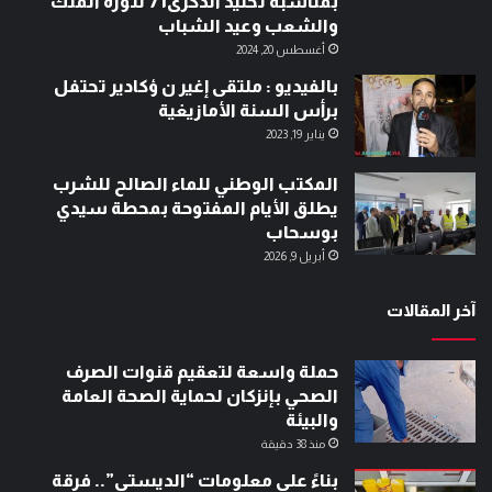
بمناسبة تخليد الذكرى71 لثورة الملك
والشعب وعيد الشباب
أغسطس 20, 2024
بالفيديو : ملتقى إغير ن ؤكادير تحتفل
برأس السنة الأمازيغية
يناير 19, 2023
المكتب الوطني للماء الصالح للشرب
يطلق الأيام المفتوحة بمحطة سيدي
بوسحاب
أبريل 9, 2026
آخر المقالات
حملة واسعة لتعقيم قنوات الصرف
الصحي بإنزكان لحماية الصحة العامة
والبيئة
منذ 38 دقيقة
بناءً على معلومات “الديستي”.. فرقة