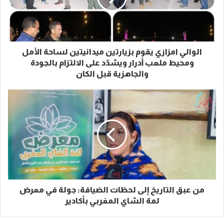
الوالي امزازي يقوم بزيارتين ميدانيتين لساحة الأمل
ومحيط ملعب أدرار ويشدّد على الالتزام بالجودة
والجاهزية قبل الكان
من عبق التاريخ إلى لحظات الضيافة: جولة في معرض
لمة الشاي المغربي بأكادير