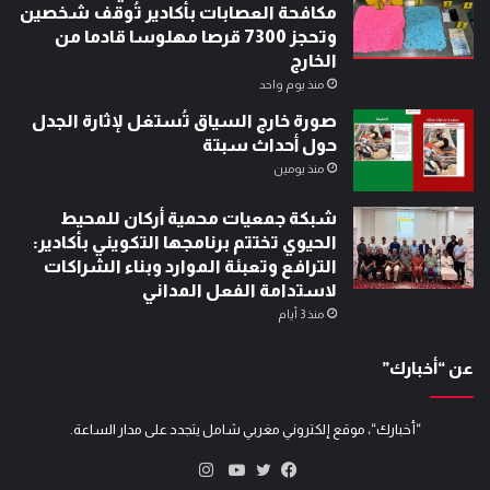
مكافحة العصابات بأكادير تُوقف شخصين
وتحجز 7300 قرصا مهلوسا قادما من
الخارج
منذ يوم واحد
صورة خارج السياق تُستغل لإثارة الجدل
حول أحداث سبتة
منذ يومين
شبكة جمعيات محمية أركان للمحيط
الحيوي تختتم برنامجها التكويني بأكادير:
الترافع وتعبئة الموارد وبناء الشراكات
لاستدامة الفعل المداني
منذ 3 أيام
عن “أخبارك”
“أخبارك“، موقع إلكتروني مغربي شامل يتجدد على مدار الساعة.
انستقرام