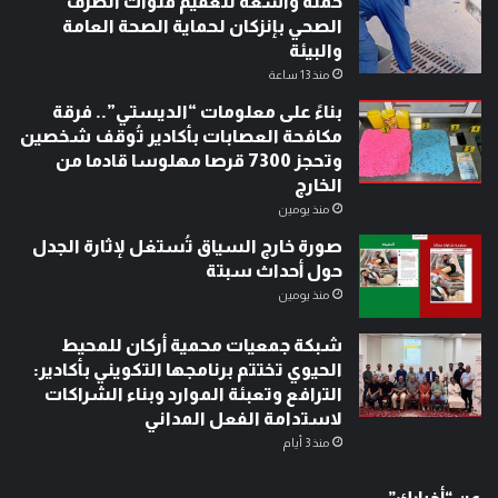
حملة واسعة لتعقيم قنوات الصرف
الصحي بإنزكان لحماية الصحة العامة
والبيئة
منذ 13 ساعة
بناءً على معلومات “الديستي”.. فرقة
مكافحة العصابات بأكادير تُوقف شخصين
وتحجز 7300 قرصا مهلوسا قادما من
الخارج
منذ يومين
صورة خارج السياق تُستغل لإثارة الجدل
حول أحداث سبتة
منذ يومين
شبكة جمعيات محمية أركان للمحيط
الحيوي تختتم برنامجها التكويني بأكادير:
الترافع وتعبئة الموارد وبناء الشراكات
لاستدامة الفعل المداني
منذ 3 أيام
عن “أخبارك”