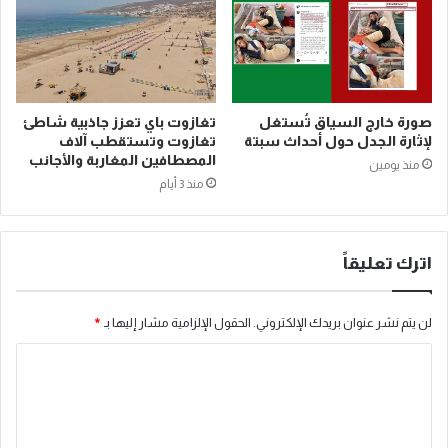
صورة خارج السياق تُستغل
تغازوت باي تعزز جاذبية شاطئ
لإثارة الجدل حول أحداث سبتة
تغازوت وتستقطب آلاف
المصطافين المغاربة والأجانب
منذ يومين
منذ 3 أيام
اترك تعليقاً
لن يتم نشر عنوان بريدك الإلكتروني.
الحقول الإلزامية مشار إليها بـ
*
ا
ل
ت
ع