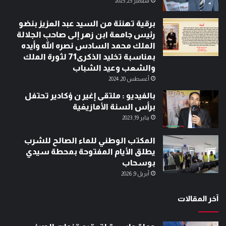
سبتمبر 25, 2025
برقية تهنئة من السيد عبد العزيز بنضو
رئيس جامعة ابن زهر إلى صاحب الجلالة
الملك محمد السادس نصره الله وأيده
بمناسبة تخليد الذكرى71 لثورة الملك
والشعب وعيد الشباب
أغسطس 20, 2024
بالفيديو : ملتقى إغير ن ؤكادير تحتفل
برأس السنة الأمازيغية
يناير 19, 2023
المكتب الوطني للماء الصالح للشرب
يطلق الأيام المفتوحة بمحطة سيدي
بوسحاب
أبريل 9, 2026
آخر المقالات