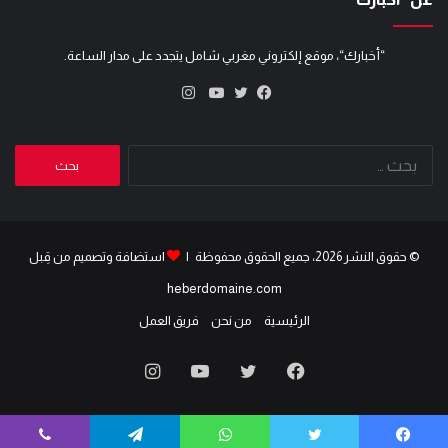
“أخبارك“، موقع إلكتروني مغربي شامل يتجدد على مدار الساعة.
انستقرام
تويتر
فيسبوك
يوتيوب
البحث
عن:
© حقوق النشر 2026، جميع الحقوق محفوظة |
استضافة وتصميم من قِبل
heberdomaine.com
الرئيسية
من نحن
فريق العمل
فيسبوك
تويتر
يوتيوب
انستقرام