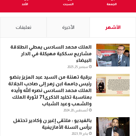
الجمعة
السبت
الأحد
الأشهر
الأخيرة
تعليقات
الملك محمد السادس يعطي انطلاقة
مشاريع سككية مهيكلة في الدار
البيضاء
سبتمبر 25, 2025
برقية تهنئة من السيد عبد العزيز بنضو
رئيس جامعة ابن زهر إلى صاحب الجلالة
الملك محمد السادس نصره الله وأيده
بمناسبة تخليد الذكرى71 لثورة الملك
والشعب وعيد الشباب
أغسطس 20, 2024
بالفيديو : ملتقى إغير ن ؤكادير تحتفل
برأس السنة الأمازيغية
يناير 19, 2023