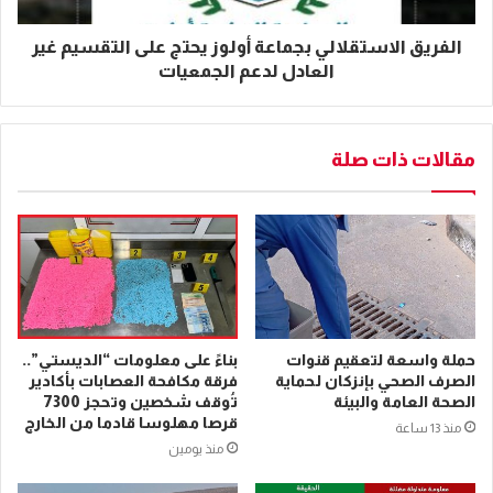
الفريق الاستقلالي بجماعة أولوز يحتج على التقسيم غير
العادل لدعم الجمعيات
مقالات ذات صلة
حملة واسعة لتعقيم قنوات
بناءً على معلومات “الديستي”..
الصرف الصحي بإنزكان لحماية
فرقة مكافحة العصابات بأكادير
الصحة العامة والبيئة
تُوقف شخصين وتحجز 7300
قرصا مهلوسا قادما من الخارج
منذ 13 ساعة
منذ يومين