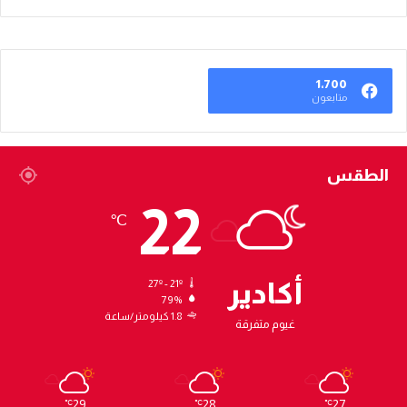
1٬700
متابعون
الطقس
22
℃
أكادير
27º - 21º
79%
1.8 كيلومتر/ساعة
غيوم متفرقة
29
28
27
℃
℃
℃