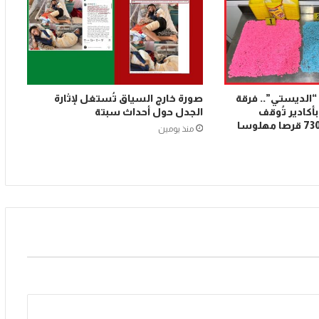
 “الديستي”.. فرقة
صورة خارج السياق تُستغل لإثارة
أكادير تُوقف
الجدل حول أحداث سبتة
شخصين وتحجز 7300 قرصا مهلوسا
منذ يومين