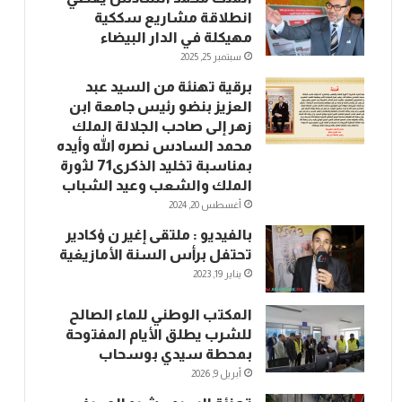
انطلاقة مشاريع سككية
مهيكلة في الدار البيضاء
سبتمبر 25, 2025
برقية تهنئة من السيد عبد
العزيز بنضو رئيس جامعة ابن
زهر إلى صاحب الجلالة الملك
محمد السادس نصره الله وأيده
بمناسبة تخليد الذكرى71 لثورة
الملك والشعب وعيد الشباب
أغسطس 20, 2024
بالفيديو : ملتقى إغير ن ؤكادير
تحتفل برأس السنة الأمازيغية
يناير 19, 2023
المكتب الوطني للماء الصالح
للشرب يطلق الأيام المفتوحة
بمحطة سيدي بوسحاب
أبريل 9, 2026