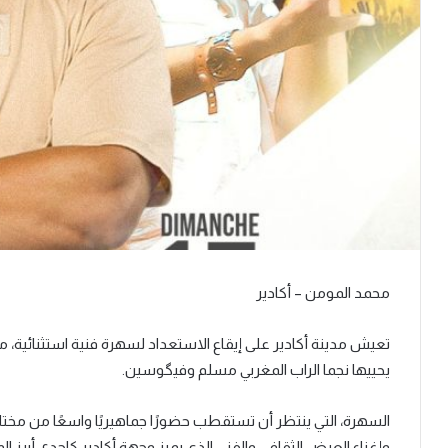
محمد المومن – أكادير
يحييها نجما الراب المغربي مسلم وفيگوسين.
السهرة، التي ينتظر أن تستقطب حضورًا جماهيريًا واسعًا من مختل
وإغناء العرض الثقافي والفني الذي يميز وجهة أكادير كإحدى أبرز ال