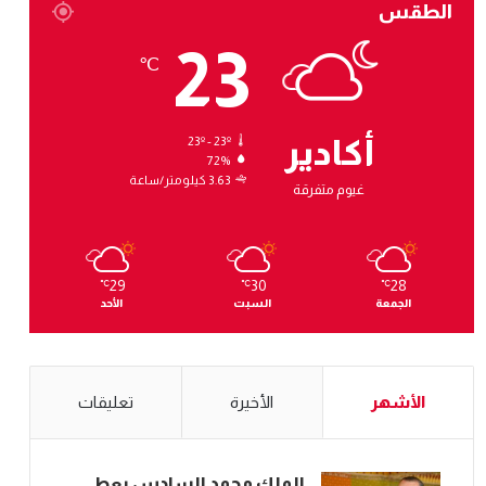
الطقس
23
℃
أكادير
23º - 23º
72%
3.63 كيلومتر/ساعة
غيوم متفرقة
29
30
28
℃
℃
℃
الجمعة
السبت
الأحد
الأشهر
الأخيرة
تعليقات
الملك محمد السادس يعطي