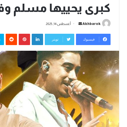
كبرى يحييها مسلم و
أرسل
Akhbarok
أغسطس 14, 2025
بريدا
لينكدإن
بينتيريست
إلكترونيا
فيسبوك
تويتر