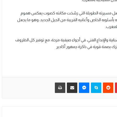
، بفضل مسيرته الطويلة التي رسّخت مكانته كصوت يعكس هموم
أسلوبه الخاص وأغانيه القريبة من الجيل الجديد، وهو ما يجعل
المغرب.
بية والإبداع الفني، في أجواء صيفية مرحة، مع توفير كل الظروف
يترك بصمة قوية في ذاكرة جمهور أكادير
بينتيريست
سكايب
ماسنجر
مشاركة عبر البريد
طباعة