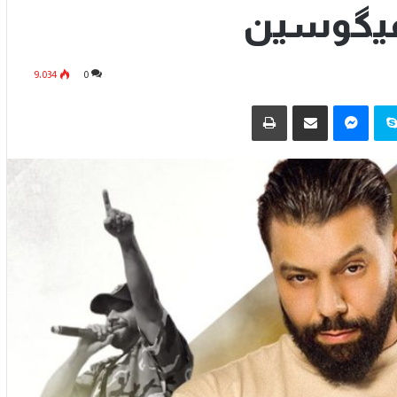
فيگوسين
9٬034
0
سكايب
ماسنجر
مشاركة عبر البريد
طباعة