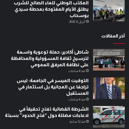
المكتب الوطني للماء الصالح للشرب
يطلق الأيام المفتوحة بمحطة سيدي
بوسحاب
أبريل 9, 2026
آخر المقالات
شاطئ أكادير: حملة توعوية واسعة
لترسيخ ثقافة المسؤولية والمحافظة
على نظافة المرفق العمومي
منذ 4 ساعات
التوقيت الميسر في الجامعة: ليس
تراجعًا عن المجانية بل استثمار في
المستقبل
منذ 4 ساعات
الشرطة القضائية تفتح تحقيقاً في
ادعاءات مضللة حول “فتح الحدود” بسبتة
منذ 12 ساعة