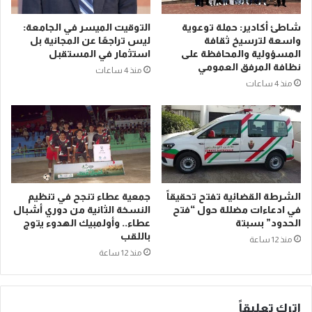
شاطئ أكادير: حملة توعوية
التوقيت الميسر في الجامعة:
واسعة لترسيخ ثقافة
ليس تراجعًا عن المجانية بل
المسؤولية والمحافظة على
استثمار في المستقبل
نظافة المرفق العمومي
منذ 4 ساعات
منذ 4 ساعات
الشرطة القضائية تفتح تحقيقاً
جمعية عطاء تنجح في تنظيم
في ادعاءات مضللة حول “فتح
النسخة الثانية من دوري أشبال
الحدود” بسبتة
عطاء.. وأولمبيك الهدوء يتوج
باللقب
منذ 12 ساعة
منذ 12 ساعة
اترك تعليقاً