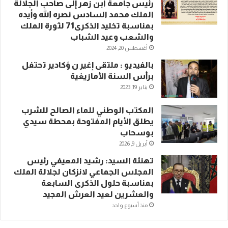
رئيس جامعة ابن زهر إلى صاحب الجلالة
الملك محمد السادس نصره الله وأيده
بمناسبة تخليد الذكرى71 لثورة الملك
والشعب وعيد الشباب
أغسطس 20, 2024
بالفيديو : ملتقى إغير ن ؤكادير تحتفل
برأس السنة الأمازيغية
يناير 19, 2023
المكتب الوطني للماء الصالح للشرب
يطلق الأيام المفتوحة بمحطة سيدي
بوسحاب
أبريل 9, 2026
تهنئة السيد: رشيد المعيفي رئيس
المجلس الجماعي لانزكان لجلالة الملك
بمناسبة حلول الذكرى السابعة
والعشرين لعيد العرش المجيد
منذ أسبوع واحد