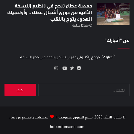
جمعية عطاء تنجح في تنظيم النسخة
الثانية من دوري أشبال عطاء.. وأولمبيك
الهدوء يتوج باللقب
منذ 12 ساعة
عن “أخبارك”
“أخبارك“، موقع إلكتروني مغربي شامل يتجدد على مدار الساعة.
انستقرام
تويتر
فيسبوك
يوتيوب
البحث
عن:
© حقوق النشر 2026، جميع الحقوق محفوظة |
استضافة وتصميم من قِبل
heberdomaine.com