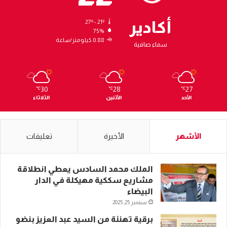
أكادير
27º - 21º
75%
0.88 كيلومتر/ساعة
سماء صافية
30
28
27
℃
℃
℃
الأحد
الأثنين
الثلاثاء
الأشهر
الأخيرة
تعليقات
الملك محمد السادس يعطي انطلاقة
مشاريع سككية مهيكلة في الدار
البيضاء
سبتمبر 25, 2025
برقية تهنئة من السيد عبد العزيز بنضو