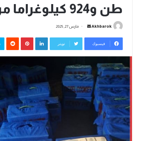
طن و924 كيلوغراما من الشيرا
أرسل
Akhbarok
مارس 27, 2025
بريدا
لينكدإن
بينتيريست
إلكترونيا
فيسبوك
تويتر