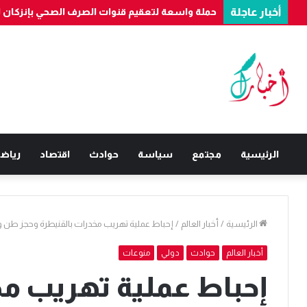
أخبار عاجلة
بناءً على معلومات “الديستي”.. فرقة مكافحة العصابات بأكادير تُوقف 
الرئيسية
مجتمع
سياسة
حوادث
اقتصاد
رياض
الرئيسية
/
أخبار العالم
/
إحباط عملية تهريب مخدرات بالقنيطرة وحجز طن و924 كيلوغراما من الشير
أخبار العالم
حوادث
دولي
منوعات
إحباط عملية تهريب مخ