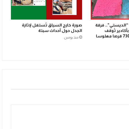
 “الديستي”.. فرقة
صورة خارج السياق تُستغل لإثارة
أكادير تُوقف
الجدل حول أحداث سبتة
شخصين وتحجز 7300 قرصا مهلوسا
منذ يومين