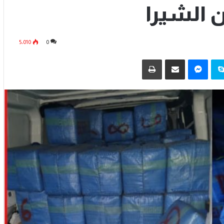
5٬010
0
سكايب
ماسنجر
مشاركة عبر البريد
طباعة