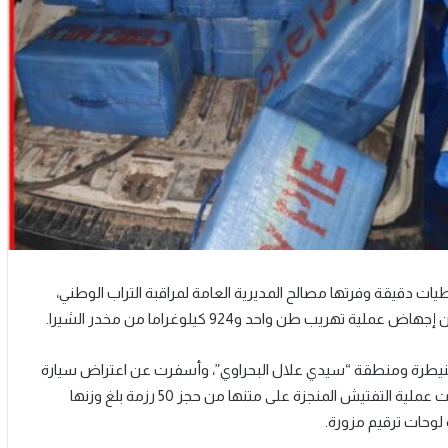
يات دقيقة وفرتها مصالح المديرية العامة لمراقبة التراب الوطني،
 القنيطرة ومنطقة “سيدي علال البحراوي”، وأسفرت عن اعتراض سيارة
نفعية يشتبه في كونها كانت تنقل شحنة من المخدرات، حيث مكنت عملية التفتيش المنجزة على متنها من حجز 50 رزمة بلغ وزنها