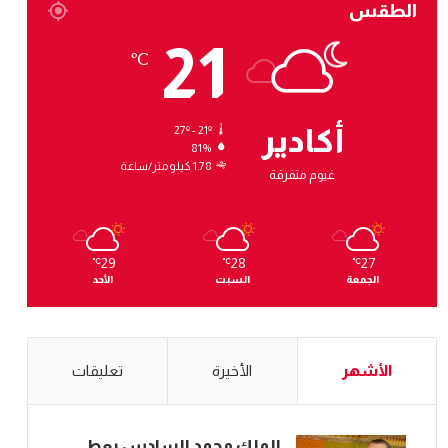
الطقس
21
℃
أكادير
27º - 21º
81%
1.78 كيلومتر/ساعة
غيوم متفرقة
29
28
27
℃
℃
℃
الجمعة
السبت
الأحد
الأشهر
الأخيرة
تعليقات
الملك محمد السادس يعطي