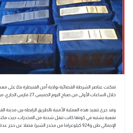
تمكنت عناصر الشرطة القضائية بولاية أمن القنيطرة بناءً على معط
خلال الساعات الأولى من صباح اليوم الخميس 27 مارس الجاري، من إجهاض عملية تهريب طن واحد و924 كيلوغراما من مخدر الشيرا.
وقد جرى تنفيذ هذه العملية الأمنية بالطريق الرابطة بين مدينة
الإجمالي طن و924 كيلوغراما من مخدر الشيرا، فضلا عن حجز عدة لوحات ترقيم مزورة.