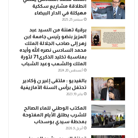
انطلاقة مشاريع سككية
مهيكلة في الدار البيضاء
سبتمبر 25, 2025
برقية تهنئة من السيد عبد
العزيز بنضو رئيس جامعة ابن
زهر إلى صاحب الجلالة الملك
محمد السادس نصره الله وأيده
بمناسبة تخليد الذكرى71 لثورة
الملك والشعب وعيد الشباب
أغسطس 20, 2024
بالفيديو : ملتقى إغير ن ؤكادير
تحتفل برأس السنة الأمازيغية
يناير 19, 2023
المكتب الوطني للماء الصالح
للشرب يطلق الأيام المفتوحة
بمحطة سيدي بوسحاب
أبريل 9, 2026