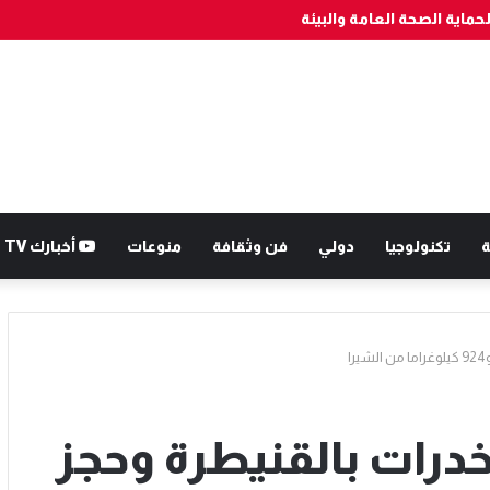
شخصين وتحجز 7300 قرصا مهلوسا قادما من الخارج
ة
تكنولوجيا
دولي
فن وثقافة
منوعات
أخبارك TV
ا
درات بالقنيطرة وحجز