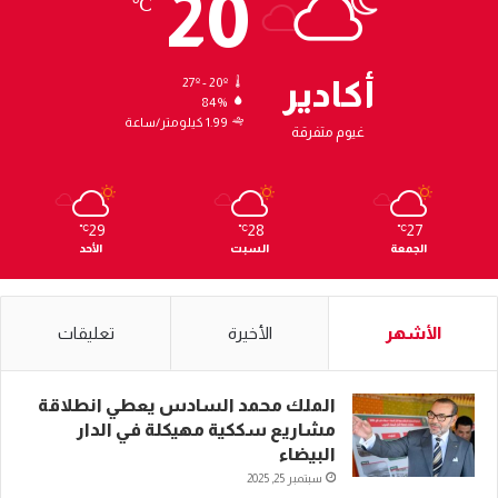
20
℃
أكادير
27º - 20º
84%
1.99 كيلومتر/ساعة
غيوم متفرقة
29
28
27
℃
℃
℃
الجمعة
السبت
الأحد
الأشهر
الأخيرة
تعليقات
الملك محمد السادس يعطي انطلاقة
مشاريع سككية مهيكلة في الدار
البيضاء
سبتمبر 25, 2025