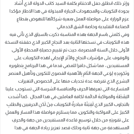
وإثر ذلك انطلق حفل الاختتام بكلمة السيد كاتب الدولة الذي أشاد
بجودة التكوينات والمجهودات الجبارة المبذولة في هذا الاطار مؤكدا
عزم الوزارة على مواصلة العمل بمعية شركائها للنهوض بقطاع
الصناعة التقليدية وخاصة الشق الخدماتي
وفي كلمتي باسم الجهة بهذه المناسبة ذكرت بالسياق الذي تأتي فيه
هذه التكوينات في نسختها الثانية بعد النجاح الكبير الذي حققته النسخة
الأولى خلال السنة المنصرمة، حيث تم تقييمِ حصيلةِ المحطةِ الأولى،
وَالوقوف على مؤشرات النجاح والأثر الإيجابي لهذه التكوينات على
المستفيدين ، مما شكل حافزا للمضي قدما في هذا البرنامج بِتطويره
وتَجْوِيدِهِ لِوَعي الجهة التَامِ بِالأهمية القصوى للتكوين وتأهيل العنصر
البشري الذي تفرضه عدة تحديات منها على الخصوص التغيرات
المتسارعة التي تعرفها الحرف والمنافسة الشرسة التي تستوجب علينا
اليَقَظَةَ والمواكبةَ الدائمة لكافة العاملين في هذا المجال . كما أشدت
بالتجاوب الكبير الذي لَقِيَتْهُ مبادرةُ التكوينات مِنْ لَدُنِ الحرفيين والطلبِ
الكبيرْ على المواكبة والتكوين، مما يستلزم مواصلة هذا المسار والعملِ
على تقويتِهِ من خلال توسيع قاعدة المستفيدين من جهة والحرفِ
المستهدفةِ من جهة ثانية وذلك قصد تعزيز ريادة الجهة في هذا