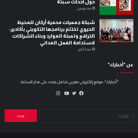
حول أحداث سبتة
منذ يومين
شبكة جمعيات محمية أركان للمحيط
الحيوي تختتم برنامجها التكويني بأكادير:
الترافع وتعبئة الموارد وبناء الشراكات
لاستدامة الفعل المداني
منذ 3 أيام
عن “أخبارك”
“أخبارك“، موقع إلكتروني مغربي شامل يتجدد على مدار الساعة.
انستقرام
تويتر
فيسبوك
يوتيوب
البحث
عن: