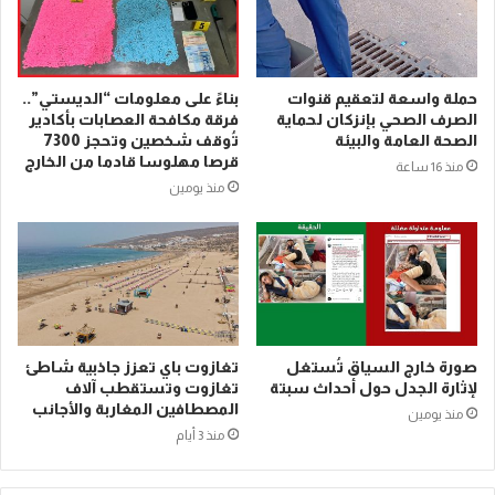
حملة واسعة لتعقيم قنوات
بناءً على معلومات “الديستي”..
الصرف الصحي بإنزكان لحماية
فرقة مكافحة العصابات بأكادير
الصحة العامة والبيئة
تُوقف شخصين وتحجز 7300
قرصا مهلوسا قادما من الخارج
منذ 16 ساعة
منذ يومين
صورة خارج السياق تُستغل
تغازوت باي تعزز جاذبية شاطئ
لإثارة الجدل حول أحداث سبتة
تغازوت وتستقطب آلاف
المصطافين المغاربة والأجانب
منذ يومين
منذ 3 أيام