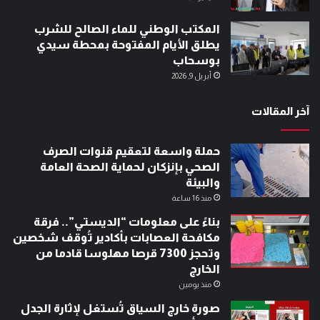
المكتب الوطني للماء الصالح للشرب
يطلق الأيام المفتوحة بمحطة سيدي
بوسحاب
أبريل 9, 2026
آخر المقالات
حملة واسعة لتعقيم قنوات الصرف
الصحي بإنزكان لحماية الصحة العامة
والبيئة
منذ 16 ساعة
بناءً على معلومات “الديستي”.. فرقة
مكافحة العصابات بأكادير تُوقف شخصين
وتحجز 7300 قرصا مهلوسا قادما من
الخارج
منذ يومين
صورة خارج السياق تُستغل لإثارة الجدل