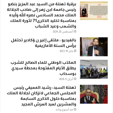
برقية تهنئة من السيد عبد العزيز بنضو
رئيس جامعة ابن زهر إلى صاحب الجلالة
الملك محمد السادس نصره الله وأيده
بمناسبة تخليد الذكرى71 لثورة الملك
والشعب وعيد الشباب
أغسطس 20, 2024
بالفيديو : ملتقى إغير ن ؤكادير تحتفل
برأس السنة الأمازيغية
يناير 19, 2023
المكتب الوطني للماء الصالح للشرب
يطلق الأيام المفتوحة بمحطة سيدي
بوسحاب
أبريل 9, 2026
تهنئة السيد: رشيد المعيفي رئيس
المجلس الجماعي لانزكان لجلالة الملك
بمناسبة حلول الذكرى السابعة
والعشرين لعيد العرش المجيد
منذ أسبوع واحد