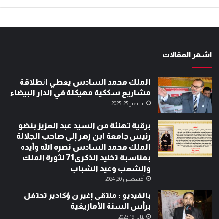
اشهر المقالات
الملك محمد السادس يعطي انطلاقة
مشاريع سككية مهيكلة في الدار البيضاء
سبتمبر 25, 2025
برقية تهنئة من السيد عبد العزيز بنضو
رئيس جامعة ابن زهر إلى صاحب الجلالة
الملك محمد السادس نصره الله وأيده
بمناسبة تخليد الذكرى71 لثورة الملك
والشعب وعيد الشباب
أغسطس 20, 2024
بالفيديو : ملتقى إغير ن ؤكادير تحتفل
برأس السنة الأمازيغية
يناير 19, 2023