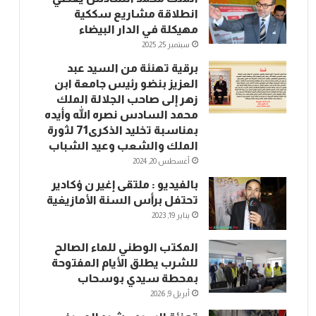
انطلاقة مشاريع سككية
مهيكلة في الدار البيضاء
سبتمبر 25, 2025
برقية تهنئة من السيد عبد
العزيز بنضو رئيس جامعة ابن
زهر إلى صاحب الجلالة الملك
محمد السادس نصره الله وأيده
بمناسبة تخليد الذكرى71 لثورة
الملك والشعب وعيد الشباب
أغسطس 20, 2024
بالفيديو : ملتقى إغير ن ؤكادير
تحتفل برأس السنة الأمازيغية
يناير 19, 2023
المكتب الوطني للماء الصالح
للشرب يطلق الأيام المفتوحة
بمحطة سيدي بوسحاب
أبريل 9, 2026