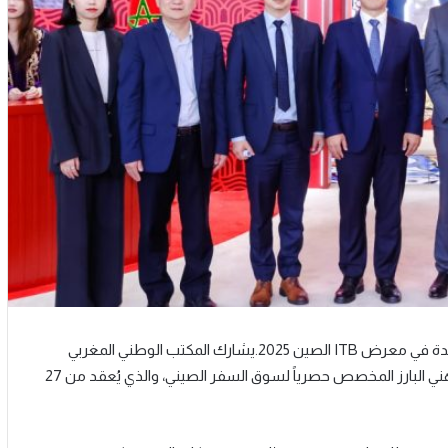
المكتب الوطني المغربي للسياحة يروّج للمغرب كوجهة سياحية رائدة في معرض ITB الصين 2025.يشارك المكتب الوطني المغربي
للسياحة في فعاليات معرضITB China 2025، وهو المعرض المهني البارز المخصص حصرياً لسوق السفر الصيني، والذي يُعقد من 27