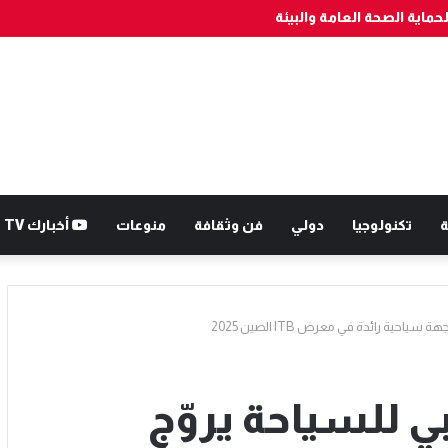
ة
تكنولوجيا
دولي
فن وثقافة
منوعات
أخبارك TV
ية رائدة في معرض ITB الصين 2025
ي للسياحة يروّج