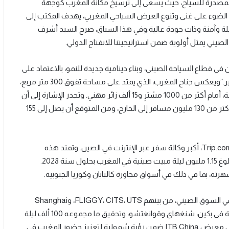
 المصدرة للسياح، حيث يسعى إلى ترسيخ مكانة المغرب كوجهة
لضوء على غنى وتنوع العرض السياحي المغربي، يهدف المكتب إلى
لة وآمنة وذات جودة عالية.وفي هذا السياق، صرح السيد أشرف
الصيني يمثل أولوية ضمن استراتيجيتنا للانفتاح الدولي.
قاتنا مع الفاعلين في قطاع السياحة الصيني، وبناء دينامية جديدة للنمو، بالاعتماد على
الجاذبية الفريدة للمغرب ومشاريع الربط الجوي الجديدة قيد التطوير.”ويعكس جناح المغرب، الذي يمتد على مساحة تفوق 300 متر مربع،
الحضور البارز للمملكة وسط أزيد من 600 عارض دولي من 80 دولة، أمام أكثر من 1000 مشترٍ و15 ألف زائر مهني. وتجدر الإشارة إلى أن
السوق الصيني قد شهد انتعاشاً ملحوظاً في سنة 2024، مسجلاً أكثر من 130 مليون مسافر إلى الخارج، ومن المتوقع أن يصل إلى 155
وتتوج هذه المشاركة بتوقيع مذكرة تفاهم استراتيجية مع منصة Trip.com، أكبر وكالة سفر عبر الإنترنت في الصين. وتمتد هذه
الشراكة على مدى ثلاث سنوات ابتداءً من ربيع 2025، وتهدف إلى بلوغ 1.15 مليون ليلة مبيت صينية في المغرب بحلول سنة 2028.
ه، بما في ذلك في أسواق مجاورة كاليابان وكوريا الجنوبية.
كما سيقوم المكتب بتوقيع عدة شراكات إضافية مع فاعلين كبار في السوق الصيني، من بينهم FLIGGY، CITS، UTS، وShanghai
Youpai International Travel، بهدف استهداف الأسواق الرئيسية في بكين، شنغهاي وقوانغتشو، وتحقيق ما مجموعه 100 ألف ليلة
مبيت إضافية.وتندرج مشاركة المكتب الوطني المغربي للسياحة في معرض ITB China ضمن رؤية شمولية لتعزيز حضور المغرب في