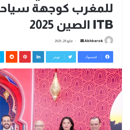
للمغرب كوجهة سياحي
ITB الصين 2025
أرسل
Akhbarok
مايو 28, 2025
بريدا
لينكدإن
بينتيريست
إلكترونيا
فيسبوك
تويتر