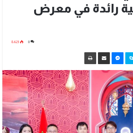
ة رائدة في معرض
8٬623
0
سكايب
ماسنجر
مشاركة عبر البريد
طباعة