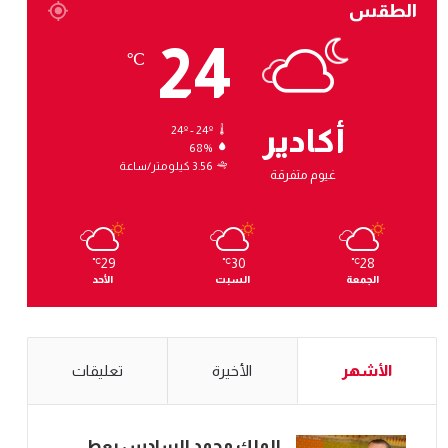
الطقس
24
℃
أكادير
24º - 24º
68%
3.56 كيلومتر/ساعة
غيوم متفرقة
29
30
28
℃
℃
℃
الجمعة
السبت
الأحد
الأشهر
الأخيرة
تعليقات
الملك محمد السادس يعطي