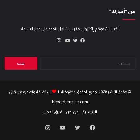
عن “أخبارك”
“أخبارك“، موقع إلكتروني مغربي شامل يتجدد على مدار الساعة.
انستقرام
تويتر
فيسبوك
يوتيوب
البحث
عن:
© حقوق النشر 2026، جميع الحقوق محفوظة |
استضافة وتصميم من قِبل
heberdomaine.com
الرئيسية
من نحن
فريق العمل
فيسبوك
تويتر
يوتيوب
انستقرام