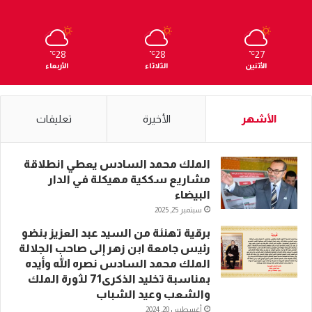
28
28
27
℃
℃
℃
الأثنين
الثلاثاء
الأربعاء
الأشهر
الأخيرة
تعليقات
الملك محمد السادس يعطي انطلاقة
مشاريع سككية مهيكلة في الدار
البيضاء
سبتمبر 25, 2025
برقية تهنئة من السيد عبد العزيز بنضو
رئيس جامعة ابن زهر إلى صاحب الجلالة
الملك محمد السادس نصره الله وأيده
بمناسبة تخليد الذكرى71 لثورة الملك
والشعب وعيد الشباب
أغسطس 20, 2024