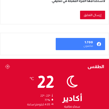
لاستخدامها المرة المقبلة في تعليقي.
1٬700
متابعون
الطقس
22
℃
أكادير
22º - 22º
77%
4.05 كيلومتر/ساعة
سماء صافية