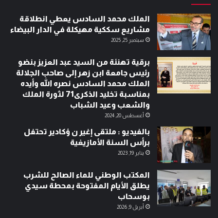
الملك محمد السادس يعطي انطلاقة
مشاريع سككية مهيكلة في الدار البيضاء
سبتمبر 25, 2025
برقية تهنئة من السيد عبد العزيز بنضو
رئيس جامعة ابن زهر إلى صاحب الجلالة
الملك محمد السادس نصره الله وأيده
بمناسبة تخليد الذكرى71 لثورة الملك
والشعب وعيد الشباب
أغسطس 20, 2024
بالفيديو : ملتقى إغير ن ؤكادير تحتفل
برأس السنة الأمازيغية
يناير 19, 2023
المكتب الوطني للماء الصالح للشرب
يطلق الأيام المفتوحة بمحطة سيدي
بوسحاب
أبريل 9, 2026