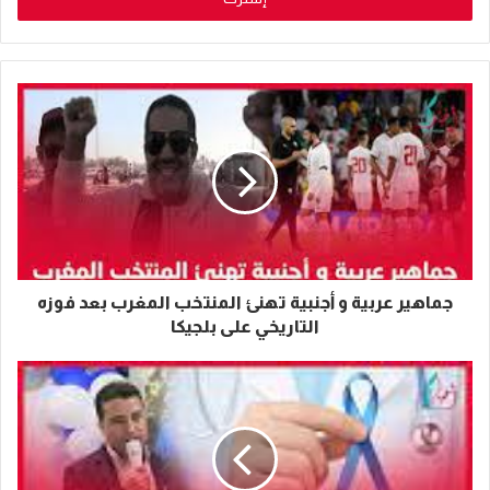
جماهير عربية و أجنبية تهنئ المنتخب المغرب بعد فوزه
التاريخي على بلجيكا