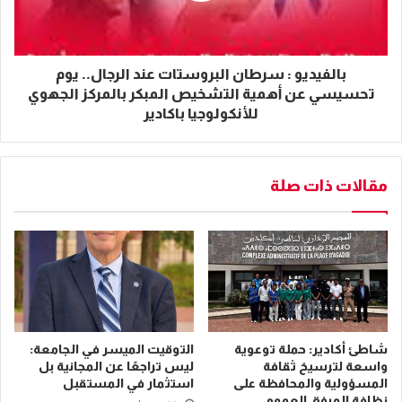
بالفيديو : سرطان البروستات عند الرجال.. يوم
تحسيسي عن أهمية التشخيص المبكر بالمركز الجهوي
للأنكولوجيا باكادير
مقالات ذات صلة
شاطئ أكادير: حملة توعوية
التوقيت الميسر في الجامعة:
واسعة لترسيخ ثقافة
ليس تراجعًا عن المجانية بل
المسؤولية والمحافظة على
استثمار في المستقبل
نظافة المرفق العمومي