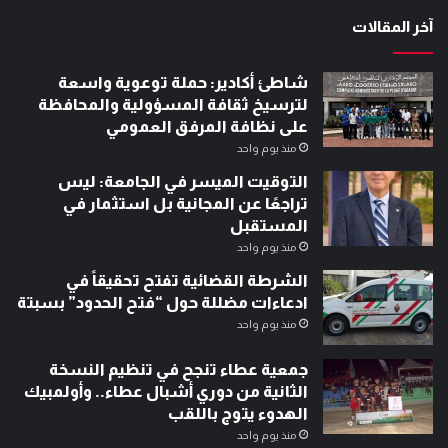
آخر المقالات
شاطئ أكادير: حملة توعوية واسعة
لترسيخ ثقافة المسؤولية والمحافظة
على نظافة المرفق العمومي
منذ يوم واحد
التوقيت الميسر في الجامعة: ليس
تراجعًا عن المجانية بل استثمار في
المستقبل
منذ يوم واحد
الشرطة القضائية تفتح تحقيقاً في
ادعاءات مضللة حول “فتح الحدود” بسبتة
منذ يوم واحد
جمعية عطاء تنجح في تنظيم النسخة
الثانية من دوري أشبال عطاء.. وأولمبيك
الهدوء يتوج باللقب
منذ يوم واحد