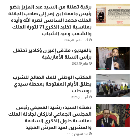
برقية تهنئة من السيد عبد العزيز بنضو
رئيس جامعة ابن زهر إلى صاحب الجلالة
الملك محمد السادس نصره الله وأيده
بمناسبة تخليد الذكرى71 لثورة الملك
والشعب وعيد الشباب
أغسطس 20, 2024
بالفيديو : ملتقى إغير ن ؤكادير تحتفل
برأس السنة الأمازيغية
يناير 19, 2023
المكتب الوطني للماء الصالح للشرب
يطلق الأيام المفتوحة بمحطة سيدي
بوسحاب
أبريل 9, 2026
تهنئة السيد: رشيد المعيفي رئيس
المجلس الجماعي لانزكان لجلالة الملك
بمناسبة حلول الذكرى السابعة
والعشرين لعيد العرش المجيد
منذ أسبوع واحد