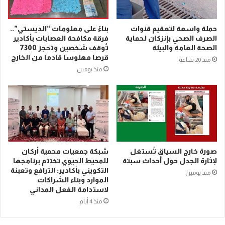
حملة واسعة لتعقيم قنوات
بناءً على معلومات “الديستي”..
الصرف الصحي بإنزكان لحماية
فرقة مكافحة العصابات بأكادير
الصحة العامة والبيئة
تُوقف شخصين وتحجز 7300
قرصا مهلوسا قادما من الخارج
منذ 20 ساعة
منذ يومين
صورة خارج السياق تُستغل
شبكة جمعيات محمية أركان
لإثارة الجدل حول أحداث سبتة
للمحيط الحيوي تختتم برنامجها
التكويني بأكادير: الترافع وتعبئة
منذ يومين
الموارد وبناء الشراكات
لاستدامة الفعل المداني
منذ 4 أيام