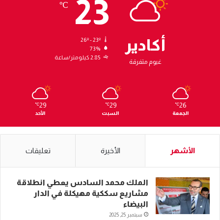
23
℃
أكادير
26º - 23º
73%
2.85 كيلومتر/ساعة
غيوم متفرقة
29
29
26
℃
℃
℃
الجمعة
السبت
الأحد
الأشهر
الأخيرة
تعليقات
الملك محمد السادس يعطي انطلاقة
مشاريع سككية مهيكلة في الدار
البيضاء
سبتمبر 25, 2025