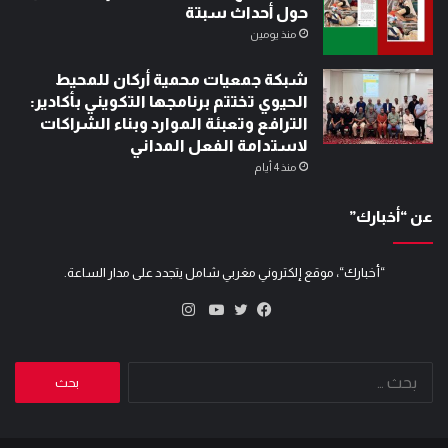
حول أحداث سبتة
منذ يومين
شبكة جمعيات محمية أركان للمحيط
الحيوي تختتم برنامجها التكويني بأكادير:
الترافع وتعبئة الموارد وبناء الشراكات
لاستدامة الفعل المداني
منذ 4 أيام
عن “أخبارك”
“أخبارك“، موقع إلكتروني مغربي شامل يتجدد على مدار الساعة.
انستقرام
تويتر
فيسبوك
يوتيوب
البحث
عن: