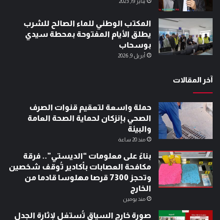
يناير 19, 2023
المكتب الوطني للماء الصالح للشرب
يطلق الأيام المفتوحة بمحطة سيدي
بوسحاب
أبريل 9, 2026
آخر المقالات
حملة واسعة لتعقيم قنوات الصرف
الصحي بإنزكان لحماية الصحة العامة
والبيئة
منذ 20 ساعة
بناءً على معلومات “الديستي”.. فرقة
مكافحة العصابات بأكادير تُوقف شخصين
وتحجز 7300 قرصا مهلوسا قادما من
الخارج
منذ يومين
صورة خارج السياق تُستغل لإثارة الجدل