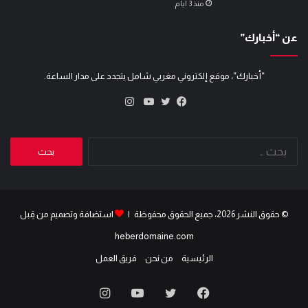
منذ 3 أيام
عن “أخبارك”
“أخبارك“، موقع إلكتروني مغربي شامل يتجدد على مدار الساعة.
انستقرام
تويتر
فيسبوك
يوتيوب
البحث
عن:
© حقوق النشر 2026، جميع الحقوق محفوظة |
استضافة وتصميم من قِبل
heberdomaine.com
الرئيسية
من نحن
فريق العمل
فيسبوك
تويتر
يوتيوب
انستقرام