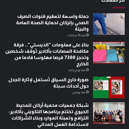
آخر المقالات
حملة واسعة لتعقيم قنوات الصرف
الصحي بإنزكان لحماية الصحة العامة
والبيئة
منذ 10 ساعات
بناءً على معلومات “الديستي”.. فرقة
مكافحة العصابات بأكادير تُوقف شخصين
وتحجز 7300 قرصا مهلوسا قادما من
الخارج
منذ يوم واحد
صورة خارج السياق تُستغل لإثارة الجدل
حول أحداث سبتة
منذ يومين
شبكة جمعيات محمية أركان للمحيط
الحيوي تختتم برنامجها التكويني بأكادير:
الترافع وتعبئة الموارد وبناء الشراكات
لاستدامة الفعل المداني