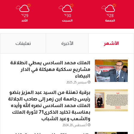
29
30
28
℃
℃
℃
الجمعة
السبت
الأحد
الأشهر
الأخيرة
تعليقات
الملك محمد السادس يعطي انطلاقة
مشاريع سككية مهيكلة في الدار
البيضاء
سبتمبر 25, 2025
برقية تهنئة من السيد عبد العزيز بنضو
رئيس جامعة ابن زهر إلى صاحب الجلالة
الملك محمد السادس نصره الله وأيده
بمناسبة تخليد الذكرى71 لثورة الملك
والشعب وعيد الشباب
أغسطس 20, 2024