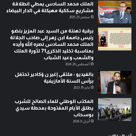
الملك محمد السادس يعطي انطلاقة
مشاريع سككية مهيكلة في الدار البيضاء
سبتمبر 25, 2025
برقية تهنئة من السيد عبد العزيز بنضو
رئيس جامعة ابن زهر إلى صاحب الجلالة
الملك محمد السادس نصره الله وأيده
بمناسبة تخليد الذكرى71 لثورة الملك
والشعب وعيد الشباب
أغسطس 20, 2024
بالفيديو : ملتقى إغير ن ؤكادير تحتفل
برأس السنة الأمازيغية
يناير 19, 2023
المكتب الوطني للماء الصالح للشرب
يطلق الأيام المفتوحة بمحطة سيدي
بوسحاب
أبريل 9, 2026