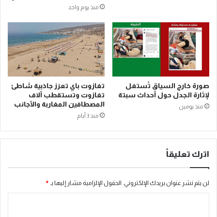
منذ يوم واحد
صورة خارج السياق تُستغل
تغازوت باي تعزز جاذبية شاطئ
لإثارة الجدل حول أحداث سبتة
تغازوت وتستقطب آلاف
المصطافين المغاربة والأجانب
منذ يومين
منذ 3 أيام
اترك تعليقاً
لن يتم نشر عنوان بريدك الإلكتروني.
الحقول الإلزامية مشار إليها بـ
*
ا
ل