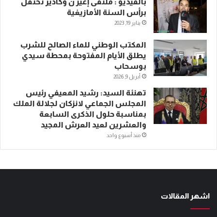
بالفيديو : ملتقى إغير ن ؤكادير تحتفل
برأس السنة الأمازيغية
يناير 19, 2023
المكتب الوطني للماء الصالح للشرب
يطلق الأيام المفتوحة بمحطة سيدي
بوسحاب
أبريل 9, 2026
تهنئة السيد: رشيد المعيفي رئيس
المجلس الجماعي لانزكان لجلالة الملك
بمناسبة حلول الذكرى السابعة
والعشرين لعيد العرش المجيد
منذ أسبوع واحد
اشهر المقالات