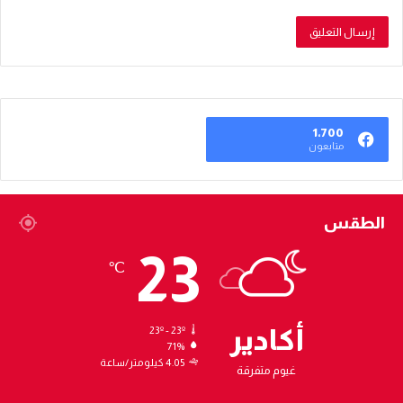
1٬700
متابعون
الطقس
23
℃
أكادير
23º - 23º
71%
4.05 كيلومتر/ساعة
غيوم متفرقة