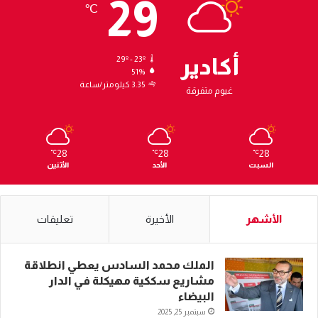
29
℃
أكادير
29º - 23º
51%
3.35 كيلومتر/ساعة
غيوم متفرقة
28
28
28
℃
℃
℃
السبت
الأحد
الأثنين
الأشهر
الأخيرة
تعليقات
الملك محمد السادس يعطي انطلاقة
مشاريع سككية مهيكلة في الدار
البيضاء
سبتمبر 25, 2025