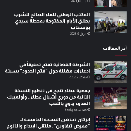
يناير 19, 2023
المكتب الوطني للماء الصالح للشرب
يطلق الأيام المفتوحة بمحطة سيدي
بوسحاب
أبريل 9, 2026
آخر المقالات
الشرطة القضائية تفتح تحقيقاً في
ادعاءات مضللة حول “فتح الحدود” بسبتة
منذ 52 دقيقة
جمعية عطاء تنجح في تنظيم النسخة
الثانية من دوري أشبال عطاء.. وأولمبيك
الهدوء يتوج باللقب
منذ ساعة واحدة
إنزكان تحتضن النسخة الخامسة لـ
“معرض تيفاوين”: ملتقى الإبداع والتنوع