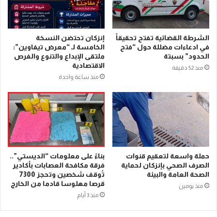
الشرطة القضائية تفتح تحقيقاً
إنزكان تحتضن النسخة
في ادعاءات مضللة حول “فتح
الخامسة لـ “معرض تيفاوين”:
الحدود” بسبتة
ملتقى الإبداع والتنوع والفرص
الاقتصادية
منذ 52 دقيقة
منذ ساعة واحدة
حملة واسعة لتعقيم قنوات
بناءً على معلومات “الديستي”..
الصرف الصحي بإنزكان لحماية
فرقة مكافحة العصابات بأكادير
الصحة العامة والبيئة
تُوقف شخصين وتحجز 7300
قرصا مهلوسا قادما من الخارج
منذ يومين
منذ 3 أيام