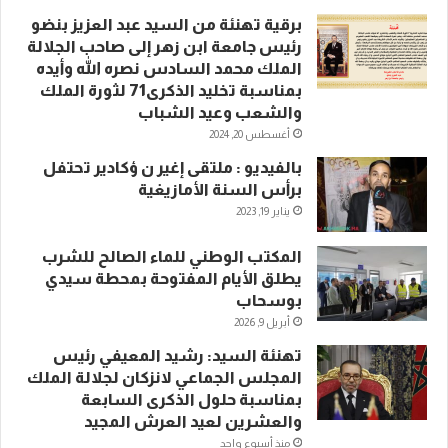
برقية تهنئة من السيد عبد العزيز بنضو
رئيس جامعة ابن زهر إلى صاحب الجلالة
الملك محمد السادس نصره الله وأيده
بمناسبة تخليد الذكرى71 لثورة الملك
والشعب وعيد الشباب
أغسطس 20, 2024
بالفيديو : ملتقى إغير ن ؤكادير تحتفل
برأس السنة الأمازيغية
يناير 19, 2023
المكتب الوطني للماء الصالح للشرب
يطلق الأيام المفتوحة بمحطة سيدي
بوسحاب
أبريل 9, 2026
تهنئة السيد: رشيد المعيفي رئيس
المجلس الجماعي لانزكان لجلالة الملك
بمناسبة حلول الذكرى السابعة
والعشرين لعيد العرش المجيد
منذ أسبوع واحد