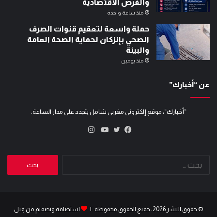
والفرص الاقتصادية
منذ ساعة واحدة
حملة واسعة لتعقيم قنوات الصرف
الصحي بإنزكان لحماية الصحة العامة
والبيئة
منذ يومين
عن “أخبارك”
“أخبارك“، موقع إلكتروني مغربي شامل يتجدد على مدار الساعة.
انستقرام
تويتر
فيسبوك
يوتيوب
البحث
عن:
© حقوق النشر 2026، جميع الحقوق محفوظة |
استضافة وتصميم من قِبل