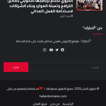
الحيوي تختتم برنامجها التكويني بأكادير:
الترافع وتعبئة الموارد وبناء الشراكات
لاستدامة الفعل المداني
منذ 3 أيام
عن “أخبارك”
“أخبارك“، موقع إلكتروني مغربي شامل يتجدد على مدار الساعة.
انستقرام
تويتر
فيسبوك
يوتيوب
البحث
عن:
© حقوق النشر 2026، جميع الحقوق محفوظة |
استضافة وتصميم من قِبل
heberdomaine.com
الرئيسية
من نحن
فريق العمل