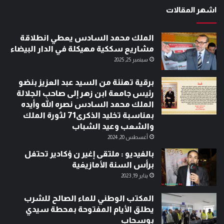
اشهر المقالات
الملك محمد السادس يعطي انطلاقة
مشاريع سككية مهيكلة في الدار البيضاء
سبتمبر 25, 2025
برقية تهنئة من السيد عبد العزيز بنضو
رئيس جامعة ابن زهر إلى صاحب الجلالة
الملك محمد السادس نصره الله وأيده
بمناسبة تخليد الذكرى71 لثورة الملك
والشعب وعيد الشباب
أغسطس 20, 2024
بالفيديو : ملتقى إغير ن ؤكادير تحتفل
برأس السنة الأمازيغية
يناير 19, 2023
المكتب الوطني للماء الصالح للشرب
يطلق الأيام المفتوحة بمحطة سيدي
بوسحاب