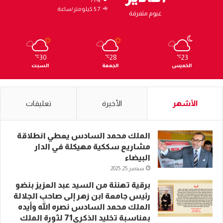
5.7 كيلومتر/ساعة
غيوم متفرقة
30
28
23
℃
℃
℃
الخميس
الجمعة
السبت
الأشهر
الأخيرة
تعليقات
الملك محمد السادس يعطي انطلاقة
مشاريع سككية مهيكلة في الدار
البيضاء
سبتمبر 25, 2025
برقية تهنئة من السيد عبد العزيز بنضو
رئيس جامعة ابن زهر إلى صاحب الجلالة
الملك محمد السادس نصره الله وأيده
بمناسبة تخليد الذكرى71 لثورة الملك