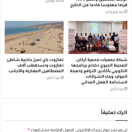
منذ يومين
قرصا مهلوسا قادما من الخارج
منذ يوم واحد
شبكة جمعيات محمية أركان
تغازوت باي تعزز جاذبية شاطئ
للمحيط الحيوي تختتم برنامجها
تغازوت وتستقطب آلاف
التكويني بأكادير: الترافع وتعبئة
المصطافين المغاربة والأجانب
الموارد وبناء الشراكات
منذ 3 أيام
لاستدامة الفعل المداني
منذ 3 أيام
اترك تعليقاً
لن يتم نشر عنوان بريدك الإلكتروني.
الحقول الإلزامية مشار إليها بـ
*