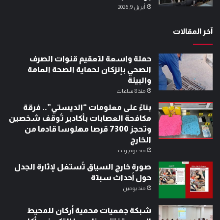
أبريل 9, 2026
آخر المقالات
حملة واسعة لتعقيم قنوات الصرف
الصحي بإنزكان لحماية الصحة العامة
والبيئة
منذ 8 ساعات
بناءً على معلومات “الديستي”.. فرقة
مكافحة العصابات بأكادير تُوقف شخصين
وتحجز 7300 قرصا مهلوسا قادما من
الخارج
منذ يوم واحد
صورة خارج السياق تُستغل لإثارة الجدل
حول أحداث سبتة
منذ يومين
شبكة جمعيات محمية أركان للمحيط