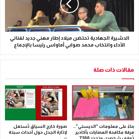
الدشيرة الجهادية تحتضن ميلاد إطار مهني جديد لفناني
الأداء وانتخاب محمد صوابي أماواس رئيسا بالإجماع
مقالات ذات صلة
بناءً على معلومات “الديستي”..
صورة خارج السياق تُستغل
فرقة مكافحة العصابات بأكادير
لإثارة الجدل حول أحداث سبتة
تُوقف شخصين وتحجز 7300