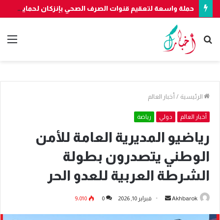
حملة واسعة لتعقيم قنوات الصرف الصحي بإنزكان لحماية الصحة العامة والبيئة
بحث
الق
عن
الرئيسية
/
أخبار العالم
أخبار العالم
دولي
رياضة
رياضيو المديرية العامة للأمن
الوطني يتصدرون بطولة
الشرطة العربية للعدو الحر
أرسل
Akhbarok
فبراير 10, 2026
0
9٬010
بريدا