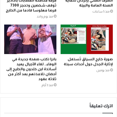
الصرف الصحي بإنزكان لحماية
فرقة مكافحة العصابات بأكادير
الصحة العامة والبيئة
تُوقف شخصين وتحجز 7300
قرصا مهلوسا قادما من الخارج
منذ 5 ساعات
منذ يوم واحد
صورة خارج السياق تُستغل
بانزا تكتب صفحة جديدة في
لإثارة الجدل حول أحداث سبتة
الوفاء.. لقاء الأجيال يعيد
أساتذة ابن خلدون والخليج إلى
منذ يومين
أحضان تلامذتهم بعد أكثر من
ثلاثة عقود
منذ 3 أيام
اترك تعليقاً