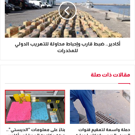
أكادير.. ضبط قارب وإحباط محاولة للتهريب الدولي
للمخدرات
مقالات ذات صلة
حملة واسعة لتعقيم قنوات
بناءً على معلومات “الديستي”..