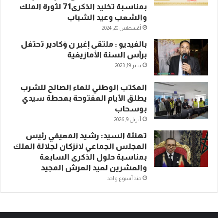
بمناسبة تخليد الذكرى71 لثورة الملك
والشعب وعيد الشباب
أغسطس 20, 2024
بالفيديو : ملتقى إغير ن ؤكادير تحتفل
برأس السنة الأمازيغية
يناير 19, 2023
المكتب الوطني للماء الصالح للشرب
يطلق الأيام المفتوحة بمحطة سيدي
بوسحاب
أبريل 9, 2026
تهنئة السيد: رشيد المعيفي رئيس
المجلس الجماعي لانزكان لجلالة الملك
بمناسبة حلول الذكرى السابعة
والعشرين لعيد العرش المجيد
منذ أسبوع واحد