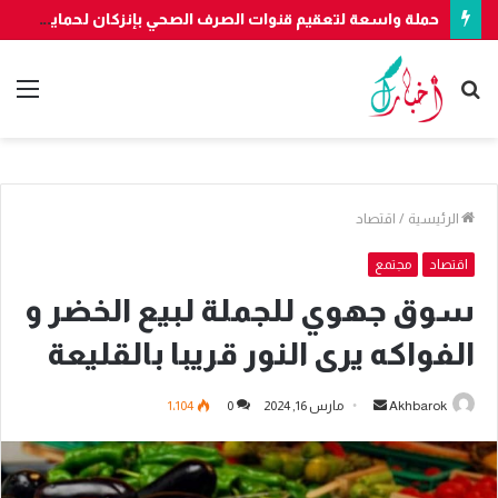
بناءً على معلومات “الديستي”.. فرقة مكافحة العصابات بأكادير تُوقف شخصين وتحجز 7300 قرصا مهلوسا قادما من الخارج
بحث
الق
عن
الرئيسية
/
اقتصاد
اقتصاد
مجتمع
سوق جهوي للجملة لبيع الخضر و
الفواكه يرى النور قريبا بالقليعة
أرسل
Akhbarok
مارس 16, 2024
0
1٬104
بريدا
إلكترونيا