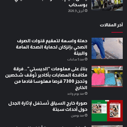
بوسحاب
أبريل 9, 2026
آخر المقالات
حملة واسعة لتعقيم قنوات الصرف
الصحي بإنزكان لحماية الصحة العامة
والبيئة
منذ 5 ساعات
بناءً على معلومات “الديستي”.. فرقة
مكافحة العصابات بأكادير تُوقف شخصين
وتحجز 7300 قرصا مهلوسا قادما من
الخارج
منذ يوم واحد
صورة خارج السياق تُستغل لإثارة الجدل
حول أحداث سبتة
منذ يومين