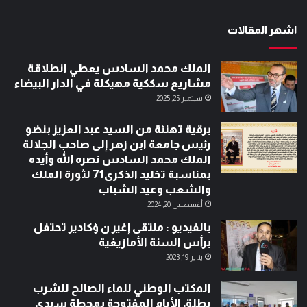
اشهر المقالات
الملك محمد السادس يعطي انطلاقة
مشاريع سككية مهيكلة في الدار البيضاء
سبتمبر 25, 2025
برقية تهنئة من السيد عبد العزيز بنضو
رئيس جامعة ابن زهر إلى صاحب الجلالة
الملك محمد السادس نصره الله وأيده
بمناسبة تخليد الذكرى71 لثورة الملك
والشعب وعيد الشباب
أغسطس 20, 2024
بالفيديو : ملتقى إغير ن ؤكادير تحتفل
برأس السنة الأمازيغية
يناير 19, 2023
المكتب الوطني للماء الصالح للشرب
يطلق الأيام المفتوحة بمحطة سيدي