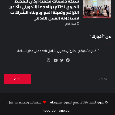
شبكة جمعيات محمية أركان للمحيط
الحيوي تختتم برنامجها التكويني بأكادير:
الترافع وتعبئة الموارد وبناء الشراكات
لاستدامة الفعل المداني
منذ 3 أيام
عن “أخبارك”
“أخبارك“، موقع إلكتروني مغربي شامل يتجدد على مدار الساعة.
انستقرام
تويتر
فيسبوك
يوتيوب
البحث
عن:
© حقوق النشر 2026، جميع الحقوق محفوظة |
استضافة وتصميم من قِبل
heberdomaine.com