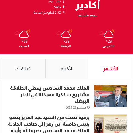
أكادير
29º - 24º
54%
2.32 كيلومتر/ساعة
غيوم متفرقة
32
29
29
℃
℃
℃
الخميس
الجمعة
السبت
الأشهر
الأخيرة
تعليقات
الملك محمد السادس يعطي انطلاقة
مشاريع سككية مهيكلة في الدار
البيضاء
سبتمبر 25, 2025
برقية تهنئة من السيد عبد العزيز بنضو
رئيس جامعة ابن زهر إلى صاحب الجلالة
الملك محمد السادس نصره الله وأيده