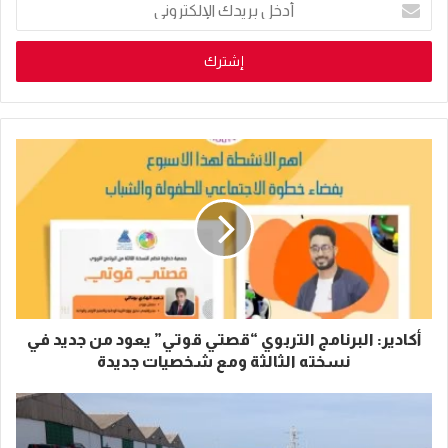
بريدك
الإلكتروني
أكادير: البرنامج التربوي “قصتي قوتي” يعود من جديد في
نسخته الثالثة ومع شخصيات جديدة