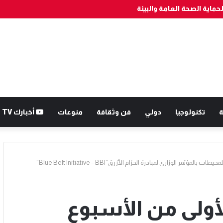
شخصين وتحجز 7300 قرصا مهلوسا قادما من الخارج
ة
تكنولوجيا
دولي
فن وثقافة
منوعات
أخبارك TV
ر الوزاري لمبادرة الحزام الأزرق”Blue Belt Initiative – BBI”
لأولى من الأسبوع