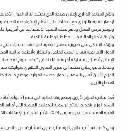
وتَوّج المؤتمر الوزاري بإعلان طنجة الذي يجسّد التزام الدول الأفر
ازدهار القارة، بالتوازي مع الحفاظ على النظم الإيكولوجية البحرية.
وتوفير فرص العمل ودفع عجلة التنمية الاقتصادية في أفريقيا، داعي
وتربية الأحياء المائية في الخطط الوطنية للتنمية.
ويؤكد الإعلان على ضرورة تضافر الجهود لمواجهة التحديات التي ته
الدول الأفريقية بتعزيز البحث العلمي والابتكار وأنظمة مراقبة الم
الإعلان أيضا إلى مشاركة أفريقية فاعلة في “عقد علوم المحيطات من أجل التنمية 
وختامًا، يدعو إعلان طنجة إلى تعزيز التعاون الجهوي لمواجهة تحديات
الحزام الأزرق تُعنى بتسهيل الحوار، وحشد الموارد، ووضع خارط
القطاع الأزرق.
تُعدّ مبادرة الحزام 
السيد الوزير بتقديم النتائج الرسمية للحملات العلمية التي أجراها 
الفترة الممتدة بين يناير ومارس 2024، الأمر الذي يُبرز الإمكانات الكبيرة التي يتيحها التعاون جنوب-جنوب في إطار مبادرة الحزام الأزرق.
وفي كلماتهم، أعرب الوزراء وممثلو الدول المشاركة عن خالص شك