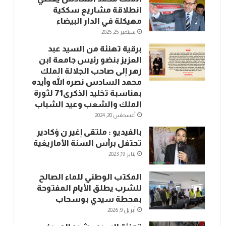
انطلاقة مشاريع سككية
مهيكلة في الدار البيضاء
سبتمبر 25, 2025
برقية تهنئة من السيد عبد
العزيز بنضو رئيس جامعة ابن
زهر إلى صاحب الجلالة الملك
محمد السادس نصره الله وأيده
بمناسبة تخليد الذكرى71 لثورة
الملك والشعب وعيد الشباب
أغسطس 20, 2024
بالفيديو : ملتقى إغير ن ؤكادير
تحتفل برأس السنة الأمازيغية
يناير 19, 2023
المكتب الوطني للماء الصالح
للشرب يطلق الأيام المفتوحة
بمحطة سيدي بوسحاب
أبريل 9, 2026