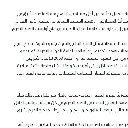
يقية بالعمل يداً بيد من أجل مستقبل يُسهم فيه الاقتصاد الأزرق في
 وقد أقرّ المشاركون بأهمية المحيط الحيويّة في تحقيق الأمن الغذائي
ن إلى إدارة مستدامة للموارد البحرية، وإدماج أولويات الصيد البحري
دد المحيطات، مثل الصيد الجائر والتلوث وسوء الحوكمة، مع التزام
حيطات بهدف تحقيق الإدارة المستدامة للموارد البحرية. كما يدعو
المستدامة” و “أجندة 2063 للاتحاد الأفريقي”.
 الاقتصاد الأزرق في أفريقيا، مُوصيًا بإنشاء منصة دائمة لمبادرة
ة طريق مشتركة لضمان استدامة المحيطات وتوفير فرص العمل في
الأزرق، بعضويتها الحالية التي تضم 31 دولة، أداةً محوريةً لتعزيز التعاون جنوب-جنوب. ولعلّ خير دليل على ذلك قيام
المعهد الوطني للبحث في الصيد البحري في كلّ من بنين وليبيريا خلال
رهم وامتنانهم لصاحب الجلالة الملك محمد السادس، نصره الله،