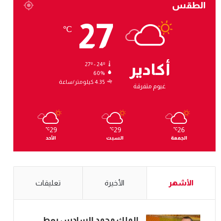
الطقس
27
℃
أكادير
27º - 24º
60%
4.35 كيلومتر/ساعة
غيوم متفرقة
29
29
26
℃
℃
℃
الجمعة
السبت
الأحد
الأشهر
الأخيرة
تعليقات
الملك محمد السادس يعطي