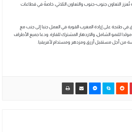
ة تُعزز التعاون جنوب-جنوب والتعاون الثلاثي، خاصةً في قطاعات
زرق في طنجة على إرادة المغرب القوية في العمل جنبا إلى جنب مع
مولدا للنمو الشامل، والازدهار المشترك للقارة. ودعا جميع الأطراف
موسة من أجل مستقبل أزرق ومزدهر ومستدام لأفريقيا.
بينتيريست
سكايب
ماسنجر
مشاركة عبر البريد
طباعة