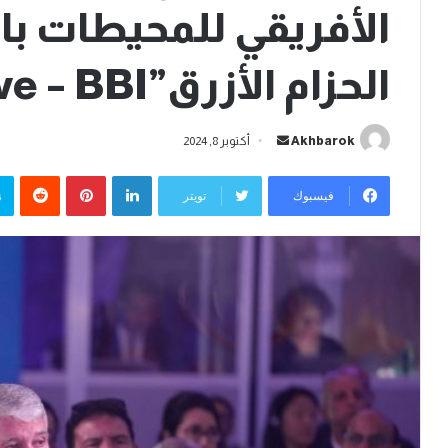
الأفريقي للمحيطات بال
الحزام الأزرق”Blue Belt Initiative – BBI”
أرسل
Akhbarok
أكتوبر 8, 2024
بريدا
لينكدإن
بينتيريست
إلكترونيا
فيسبوك
تويتر