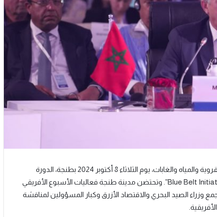
ترأس السيد محمد صديقي، وزير الفلاحة والصيد البحري والتنمية القروية والمياه والغابات، يوم الثلاثاء 8 أكتوبر 2024 بطنجة، الدورة
الثالثة للمؤتمر رفيع المستوى حول مبادرة الحزام الأزرق “Blue Belt Initiative – BBI”. وتحتضن مدينة طنجة فعاليات الأسبوع الأفريقي
وزراء الصيد البحري والاقتصاد الأزرق وكبار المسؤولين لمناقشة
لأفريقية.