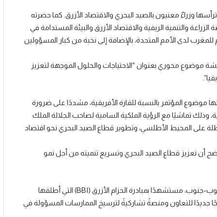
مؤتمر مشاركة واسعة من 32 دولة، من بينها 16 وفداً ترأسها وزراءٌ معنيون بالصيد البحري والاقتصاد الأزرق. كما حضرته
لزراعة والتنمية الريفية والاقتصاد الأزرق والبيئة المستدامة في
 للمغرب لدى الأمم المتحدة، بالإضافة إلى نخبة من كبار المسؤولين
اقشة موضوع محوري بعنوان “الاحتياجات والحلول الموجهة لتعزيز
يا”.
مثلها موضوع المؤتمر بالنسبة للقارة الأفريقية، مشددًا على ضرورة
، وذلك تماشيًا مع الرؤية الملكية السامية لصاحب الجلالة الملك
لمطلة على المحيط الأطلسي، وتطوير قطاع الصيد البحري نحو اقتصاد
ضح أن تعزيز قطاع الصيد البحري وتسريع تنميته من أجل نمو
وفي نفس السياق، شدد السيد الوزير على أهمية تعزيز التعاون جنوب-جنوب، مستشهدًا بمبادرة الحزام الأزرق (BBI) التي أطلقها
 الأطراف COP22، معتبراً إياها نموذجًا جديدًا للتعاون ومنصةً تشاركيةً لترسيخ الممارسات المسؤولة في