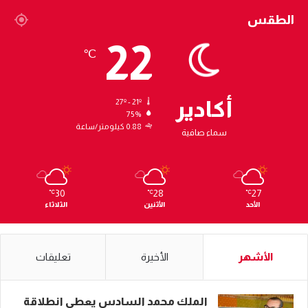
الطقس
22
℃
أكادير
27º - 21º
75%
0.88 كيلومتر/ساعة
سماء صافية
30
28
27
℃
℃
℃
الأحد
الأثنين
الثلاثاء
الأشهر
الأخيرة
تعليقات
الملك محمد السادس يعطي انطلاقة