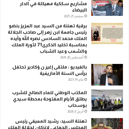
مشاريع سككية مهيكلة في الدار
البيضاء
سبتمبر 25, 2025
برقية تهنئة من السيد عبد العزيز بنضو
رئيس جامعة ابن زهر إلى صاحب الجلالة
الملك محمد السادس نصره الله وأيده
بمناسبة تخليد الذكرى71 لثورة الملك
والشعب وعيد الشباب
أغسطس 20, 2024
بالفيديو : ملتقى إغير ن ؤكادير تحتفل
برأس السنة الأمازيغية
يناير 19, 2023
المكتب الوطني للماء الصالح للشرب
يطلق الأيام المفتوحة بمحطة سيدي
بوسحاب
أبريل 9, 2026
تهنئة السيد: رشيد المعيفي رئيس
المجلس الجماعي لانزكان لجلالة الملك