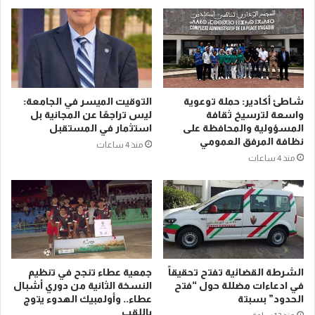
شاطئ أكادير: حملة توعوية
التوقيت الميسر في الجامعة:
واسعة لترسيخ ثقافة
ليس تراجعًا عن المجانية بل
المسؤولية والمحافظة على
استثمار في المستقبل
نظافة المرفق العمومي
منذ 4 ساعات
منذ 4 ساعات
الشرطة القضائية تفتح تحقيقاً
جمعية عطاء تنجح في تنظيم
في ادعاءات مضللة حول “فتح
النسخة الثانية من دوري أشبال
الحدود” بسبتة
عطاء.. وأولمبيك الهدوء يتوج
باللقب