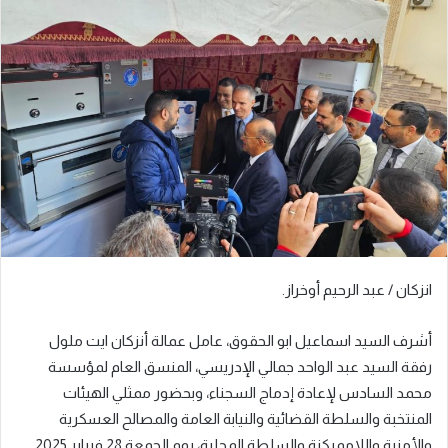
إلكترونيا
انزكان / عبد الرحيم أوخراز.
أشرف السيد اسماعيل ابو الحقوق، عامل عمالة أنزكان ايت ملول
رفقة السيد عبد الواحد جمالي الإدريسي، المنسق العام لمؤسسة
محمد السادس لإعادة إدماج السجناء، وبحضور ممثلي الهيئات
المنتخبة والسلطة القضائية والنيابة العامة والمصالح العسكرية
والأمنية واللاممركزة والسلطة المحلية، يوم الجمعة 28 فبراير 2025