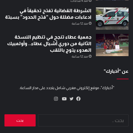
منذ 4 ساعات
الشرطة القضائية تفتح تحقيقاً في
ادعاءات مضللة حول “فتح الحدود” بسبتة
منذ 12 ساعة
جمعية عطاء تنجح في تنظيم النسخة
الثانية من دوري أشبال عطاء.. وأولمبيك
الهدوء يتوج باللقب
منذ 12 ساعة
عن “أخبارك”
“أخبارك“، موقع إلكتروني مغربي شامل يتجدد على مدار الساعة.
انستقرام
تويتر
فيسبوك
يوتيوب
البحث
عن: