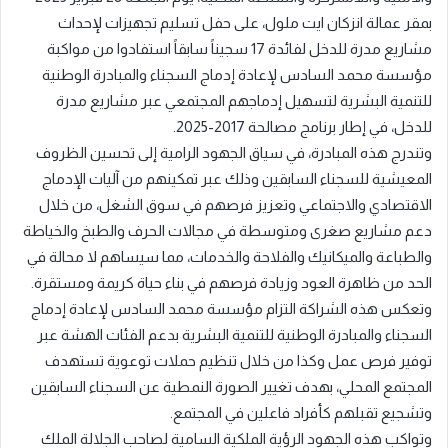
بمقر عمالة انزكان ايت ملول، على حفل تسليم تجهيزات لإحداث
مشاريع مدرة للدخل لفائدة 17 سجيناً سابقاً استفادوا من مواكبة
مؤسسة محمد السادس لإعادة إدماج السجناء والمبادرة الوطنية
للتنمية البشرية لتسهيل إدماجهم المجتمعي عبر مشاريع مدرة
للدخل، في إطار برنامج مصالحة 2017-2025.
وتندرج هذه المبادرة، في سياق الجهود الرامية إلى تحسين الظروف
المعيشية للسجناء السابقين وذلك عبر تمكينهم من آليات الإدماج
الاقتصادي والاجتماعي وتعزيز فرصهم في سوق الشغل، من خلال
دعم مشاريع صغرى ومتوسطة في مجالات الحرف والطبخ والخياطة
والطباعة والميكانيك والفلاحة والخدمات، مما سيساهم لا محالة في
الحد من ظاهرة العود وزيادة فرصهم في بناء حياة كريمة ومستقرة.
وتعكس هذه الشراكة التزام مؤسسة محمد السادس لإعادة إدماج
السجناء والمبادرة الوطنية للتنمية البشرية بدعم الفئات الهشة عبر
توفير فرص عمل وكذا من خلال تنظيم حملات توعوية تستهدف
المجتمع المحلي، بهدف تغيير الصورة النمطية عن السجناء السابقين
وتشجيع تقبلهم كأفراد فاعلين في المجتمع.
وتواكب هذه الجهود الرؤية الملكية السامية لصاحب الجلالة الملك