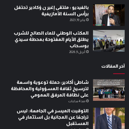
بالفيديو : ملتقى إغير ن ؤكادير تحتفل
برأس السنة الأمازيغية
يناير 19, 2023
المكتب الوطني للماء الصالح للشرب
يطلق الأيام المفتوحة بمحطة سيدي
بوسحاب
أبريل 9, 2026
آخر المقالات
شاطئ أكادير: حملة توعوية واسعة
لترسيخ ثقافة المسؤولية والمحافظة
على نظافة المرفق العمومي
منذ 4 ساعات
التوقيت الميسر في الجامعة: ليس
تراجعًا عن المجانية بل استثمار في
المستقبل