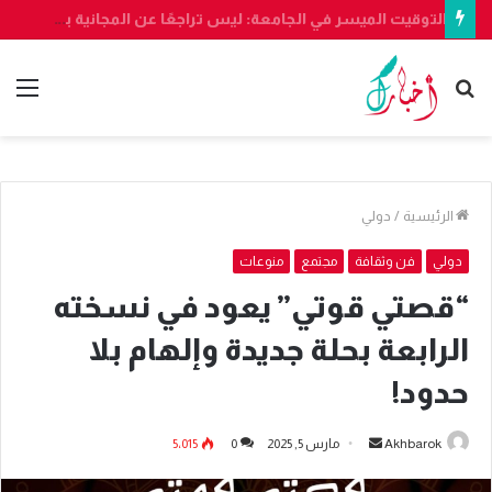
التوقيت الميسر في الجامعة: ليس تراجعًا عن المجانية بل استثمار في المستقبل
بحث
الق
عن
الرئيسية
/
دولي
دولي
فن وثقافة
مجتمع
منوعات
“قصتي قوتي” يعود في نسخته
الرابعة بحلة جديدة وإلهام بلا
حدود!
أرسل
Akhbarok
مارس 5, 2025
0
5٬015
بريدا