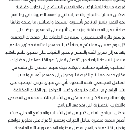
فرصة فريدة للمشاركين والمتابعين للاستماع إلى تجارب حقيقية
تعكس مسارات النجاح والتحديات التي واجهها الضيوف في رحلتهم
نحو التميز. يتميز البرنامج بأسلوبه البسيط والمباشر، ما يمنحه طابعًا
صادقًا يعزز المصداقية ويزيد من تأثيره على الجمهور. حرصًا على
توسيع دائرة المستفيدين، سيتم بث الحلقات على صفحات الجمعية
كل يوم خميس، مما يتيح فرصة أكبر للجمهور لمتابعة محتوى ملهم
يهدف إلى تعزيز الثقة بالنفس وتحفيز الشباب على تحقيق طموحاتهم.
ما يميز النسخة الرابعة من “قصتي قوتي” هو انفتاحها على فضاءات
اجتماعية وثقافية مختلفة بالجهة، حيث سيتم احتضان كل حلقة في
مكان جديد، مما يتيح الفرصة للوصول إلى جمهور أوسع وتعزيز
التفاعل المجتمعي. هذه الخطوة تأتي في سياق حرص الجمعية على
نشر الإلهام في بيئات متنوعة، وكسر الحواجز بين الفئات المختلفة،
وإتاحة الفرصة لأكبر عدد ممكن من الشباب للاستفادة من القصص
والتجارب التحفيزية التي يقدمها البرنامج.
يحظى البرنامج بتفاعل كبير من قبل الشباب والمجتمع المحلي، حيث
أصبح منصة متميزة لتبادل الخبرات وتحفيز الأفراد على تطوير ذواتهم
وتعزيز ثقتهم بقدراتهم. بفضل محتواه الهادف ورسائله الملهمة،