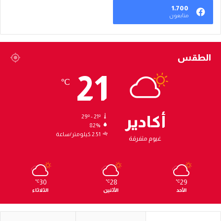
1٬700
متابعون
الطقس
21
℃
أكادير
29º - 21º
82%
2.51 كيلومتر/ساعة
غيوم متفرقة
30
28
29
℃
℃
℃
الأحد
الأثنين
الثلاثاء