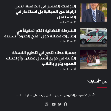
التوقيت الميسر في الجامعة: ليس
تراجعًا عن المجانية بل استثمار في
المستقبل
منذ 11 ساعة
الشرطة القضائية تفتح تحقيقاً في
ادعاءات مضللة حول “فتح الحدود” بسبتة
منذ 18 ساعة
جمعية عطاء تنجح في تنظيم النسخة
الثانية من دوري أشبال عطاء.. وأولمبيك
الهدوء يتوج باللقب
منذ 18 ساعة
عن “أخبارك”
“أخبارك“، موقع إلكتروني مغربي شامل يتجدد على مدار الساعة.
انستقرام
تويتر
فيسبوك
يوتيوب