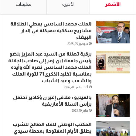
الأشهر
الأخيرة
تعليقات
الملك محمد السادس يعطي انطلاقة
مشاريع سككية مهيكلة في الدار
البيضاء
سبتمبر 25, 2025
برقية تهنئة من السيد عبد العزيز بنضو
رئيس جامعة ابن زهر إلى صاحب الجلالة
الملك محمد السادس نصره الله وأيده
بمناسبة تخليد الذكرى71 لثورة الملك
والشعب وعيد الشباب
أغسطس 20, 2024
بالفيديو : ملتقى إغير ن ؤكادير تحتفل
برأس السنة الأمازيغية
يناير 19, 2023
المكتب الوطني للماء الصالح للشرب
يطلق الأيام المفتوحة بمحطة سيدي