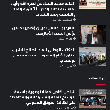
الملك محمد السادس نصره الله وأيده
بمناسبة تخليد الذكرى71 لثورة الملك
والشعب وعيد الشباب
أغسطس 20, 2024
بالفيديو : ملتقى إغير ن ؤكادير تحتفل
برأس السنة الأمازيغية
يناير 19, 2023
المكتب الوطني للماء الصالح للشرب
يطلق الأيام المفتوحة بمحطة سيدي
بوسحاب
أبريل 9, 2026
آخر المقالات
شاطئ أكادير: حملة توعوية واسعة
لترسيخ ثقافة المسؤولية والمحافظة
على نظافة المرفق العمومي
منذ 10 ساعات