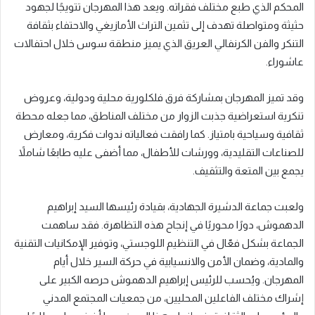
المحكم الذي طبع مختلف فقراته. ويعد هذا المهرجان تتويجًا لجهود
حثيثة ومتواصلة تهدف إلى تثمين التراث الأمازيغي والاحتفاء بثقافة
التنكر والفن الكرنفالي العريق الذي يميز منطقة سوس خلال احتفالات
عاشوراء.
وقد تميز المهرجان بمشاركة فرق فلكلورية محلية ودولية، وعروض
تنكرية استعراضية جذبت الزوار من مختلف المناطق، مما جعله محطة
ثقافية وسياحية بامتياز. كما رافقت فعالياته ندوات فكرية، ومعارض
للصناعات التقليدية، وورشات للأطفال، مما أضفى عليه طابعًا شاملاً
يجمع بين المتعة والتثقيف.
ولعبت جماعة الدشيرة الجهادية، بقيادة رئيسها السيد إبراهيم
الدهموش، دورًا محوريًا في إنجاح هذه التظاهرة. فقد ساهمت
الجماعة بشكل فعّال في التنظيم اللوجستي، وتوفير الإمكانيات التقنية
والمادية، وضمان الأمن والانسيابية في حركة السير خلال أيام
المهرجان. ويُحسب للرئيس إبراهيم الدهموش حرصه الكبير على
إشراك مختلف الفاعلين المحليين، من جمعيات المجتمع المدني