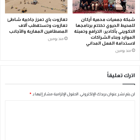
شبكة جمعيات محمية أركان
تغازوت باي تعزز جاذبية شاطئ
للمحيط الحيوي تختتم برنامجها
تغازوت وتستقطب آلاف
التكويني بأكادير: الترافع وتعبئة
المصطافين المغاربة والأجانب
الموارد وبناء الشراكات
منذ يومين
لاستدامة الفعل المداني
منذ يومين
اترك تعليقاً
لن يتم نشر عنوان بريدك الإلكتروني.
الحقول الإلزامية مشار إليها بـ
*
ا
ل
ت
ع