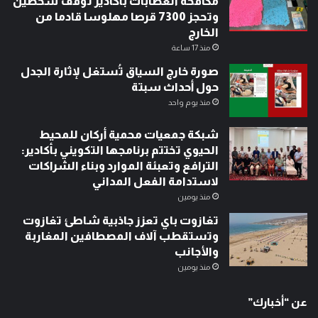
مكافحة العصابات بأكادير تُوقف شخصين
وتحجز 7300 قرصا مهلوسا قادما من
الخارج
منذ 17 ساعة
صورة خارج السياق تُستغل لإثارة الجدل
حول أحداث سبتة
منذ يوم واحد
شبكة جمعيات محمية أركان للمحيط
الحيوي تختتم برنامجها التكويني بأكادير:
الترافع وتعبئة الموارد وبناء الشراكات
لاستدامة الفعل المداني
منذ يومين
تغازوت باي تعزز جاذبية شاطئ تغازوت
وتستقطب آلاف المصطافين المغاربة
والأجانب
منذ يومين
عن “أخبارك”