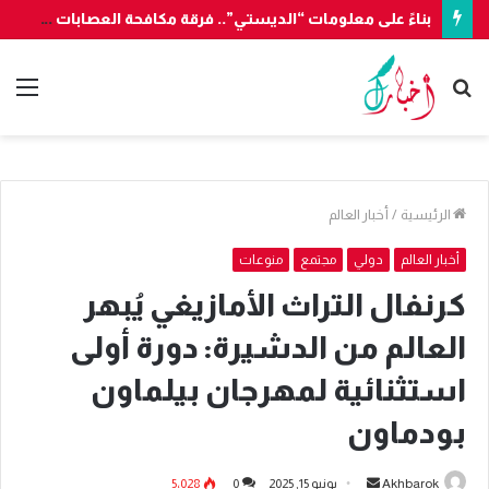
بناءً على معلومات “الديستي”.. فرقة مكافحة العصابات بأكادير تُوقف شخصين وتحجز 7300 قرصا مهلوسا قادما من الخارج
بحث
الق
عن
الرئيسية
/
أخبار العالم
أخبار العالم
دولي
مجتمع
منوعات
كرنفال التراث الأمازيغي يُبهر
العالم من الدشيرة: دورة أولى
استثنائية لمهرجان بيلماون
بودماون
أرسل
Akhbarok
يونيو 15, 2025
0
5٬028