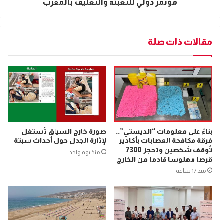
مؤتمر دولي للتعبئة والتغليف بالمغرب
مقالات ذات صلة
بناءً على معلومات “الديستي”..
صورة خارج السياق تُستغل
فرقة مكافحة العصابات بأكادير
لإثارة الجدل حول أحداث سبتة
تُوقف شخصين وتحجز 7300
منذ يوم واحد
قرصا مهلوسا قادما من الخارج
منذ 17 ساعة