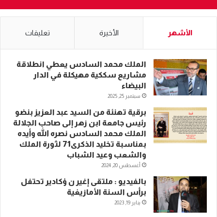
الأشهر
الأخيرة
تعليقات
الملك محمد السادس يعطي انطلاقة
مشاريع سككية مهيكلة في الدار
البيضاء
سبتمبر 25, 2025
برقية تهنئة من السيد عبد العزيز بنضو
رئيس جامعة ابن زهر إلى صاحب الجلالة
الملك محمد السادس نصره الله وأيده
بمناسبة تخليد الذكرى71 لثورة الملك
والشعب وعيد الشباب
أغسطس 20, 2024
بالفيديو : ملتقى إغير ن ؤكادير تحتفل
برأس السنة الأمازيغية
يناير 19, 2023