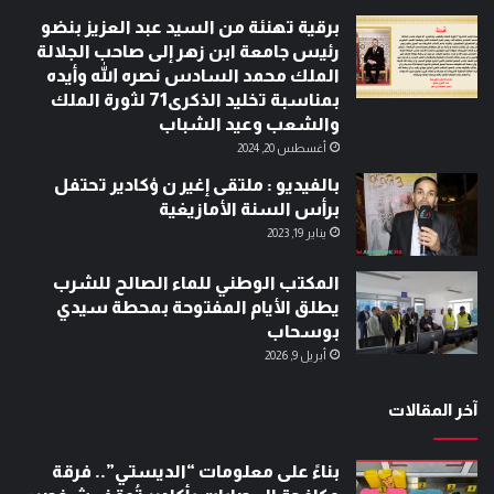
برقية تهنئة من السيد عبد العزيز بنضو
رئيس جامعة ابن زهر إلى صاحب الجلالة
الملك محمد السادس نصره الله وأيده
بمناسبة تخليد الذكرى71 لثورة الملك
والشعب وعيد الشباب
أغسطس 20, 2024
بالفيديو : ملتقى إغير ن ؤكادير تحتفل
برأس السنة الأمازيغية
يناير 19, 2023
المكتب الوطني للماء الصالح للشرب
يطلق الأيام المفتوحة بمحطة سيدي
بوسحاب
أبريل 9, 2026
آخر المقالات
بناءً على معلومات “الديستي”.. فرقة