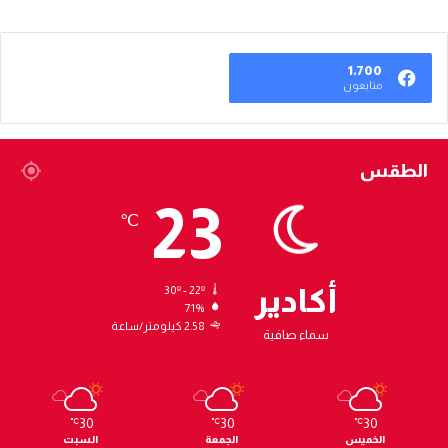
1٬700
متابعون
الطقس
23
℃
أكادير
30º - 22º
71%
2.58 كيلومتر/ساعة
سماء صافية
30
30
30
℃
℃
℃
الخميس
الجمعة
السبت