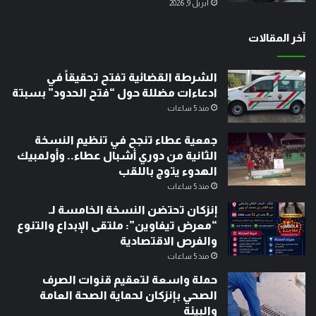
أبريل 9, 2026
آخر المقالات
الشرطة القضائية تفتح تحقيقاً في
ادعاءات مضللة حول “فتح الحدود” بسبتة
منذ 5 ساعات
جمعية عطاء تنجح في تنظيم النسخة
الثانية من دوري أشبال عطاء.. وأولمبيك
الهدوء يتوج باللقب
منذ 5 ساعات
إنزكان تحتضن النسخة الخامسة لـ
“معرض تيفاوين”: ملتقى الإبداع والتنوع
والفرص الاقتصادية
منذ 5 ساعات
حملة واسعة لتعقيم قنوات الصرف
الصحي بإنزكان لحماية الصحة العامة
والبيئة