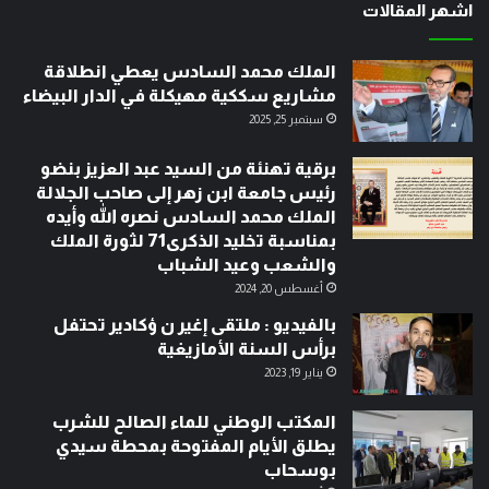
اشهر المقالات
الملك محمد السادس يعطي انطلاقة
مشاريع سككية مهيكلة في الدار البيضاء
سبتمبر 25, 2025
برقية تهنئة من السيد عبد العزيز بنضو
رئيس جامعة ابن زهر إلى صاحب الجلالة
الملك محمد السادس نصره الله وأيده
بمناسبة تخليد الذكرى71 لثورة الملك
والشعب وعيد الشباب
أغسطس 20, 2024
بالفيديو : ملتقى إغير ن ؤكادير تحتفل
برأس السنة الأمازيغية
يناير 19, 2023
المكتب الوطني للماء الصالح للشرب
يطلق الأيام المفتوحة بمحطة سيدي
بوسحاب