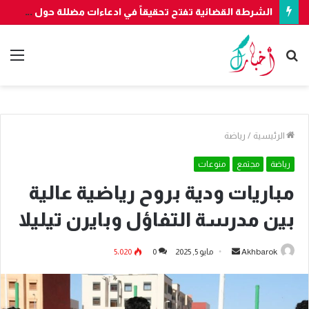
الشرطة القضائية تفتح تحقيقاً في ادعاءات مضللة حول “فتح الحدود” بسبتة
بحث
الق
عن
الرئيسية
/
رياضة
رياضة
مجتمع
منوعات
مباريات ودية بروح رياضية عالية
بين مدرسة التفاؤل وبايرن تيليلا
أرسل
Akhbarok
مايو 5, 2025
0
5٬020
بريدا
إلكترونيا