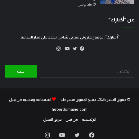
منذ يومين
عن “أخبارك”
“أخبارك“، موقع إلكتروني مغربي شامل يتجدد على مدار الساعة.
انستقرام
تويتر
فيسبوك
يوتيوب
البحث
عن:
© حقوق النشر 2026، جميع الحقوق محفوظة |
استضافة وتصميم من قِبل
heberdomaine.com
الرئيسية
من نحن
فريق العمل
فيسبوك
تويتر
يوتيوب
انستقرام