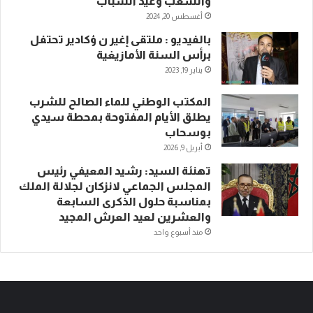
والشعب وعيد الشباب
أغسطس 20, 2024
بالفيديو : ملتقى إغير ن ؤكادير تحتفل
برأس السنة الأمازيغية
يناير 19, 2023
المكتب الوطني للماء الصالح للشرب
يطلق الأيام المفتوحة بمحطة سيدي
بوسحاب
أبريل 9, 2026
تهنئة السيد: رشيد المعيفي رئيس
المجلس الجماعي لانزكان لجلالة الملك
بمناسبة حلول الذكرى السابعة
والعشرين لعيد العرش المجيد
منذ أسبوع واحد