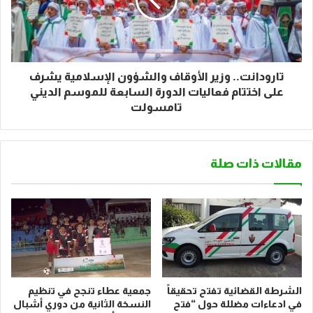
تارودانت.. وزير الأوقاف والشؤون الإسلامية يشرف
على اختتام فعاليات الدورة السابعة للموسم الديني
تامسولت
مقالات ذات صلة
الشرطة القضائية تفتح تحقيقاً
جمعية عطاء تنجح في تنظيم
في ادعاءات مضللة حول “فتح
النسخة الثانية من دوري أشبال