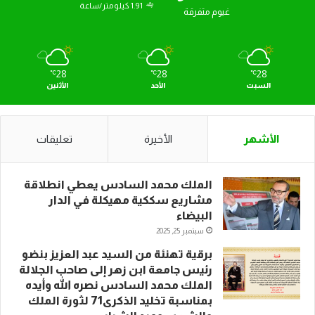
1.91 كيلومتر/ساعة
غيوم متفرقة
28
28
28
℃
℃
℃
السبت
الأحد
الأثنين
الأشهر
الأخيرة
تعليقات
الملك محمد السادس يعطي انطلاقة
مشاريع سككية مهيكلة في الدار
البيضاء
سبتمبر 25, 2025
برقية تهنئة من السيد عبد العزيز بنضو
رئيس جامعة ابن زهر إلى صاحب الجلالة
الملك محمد السادس نصره الله وأيده
بمناسبة تخليد الذكرى71 لثورة الملك