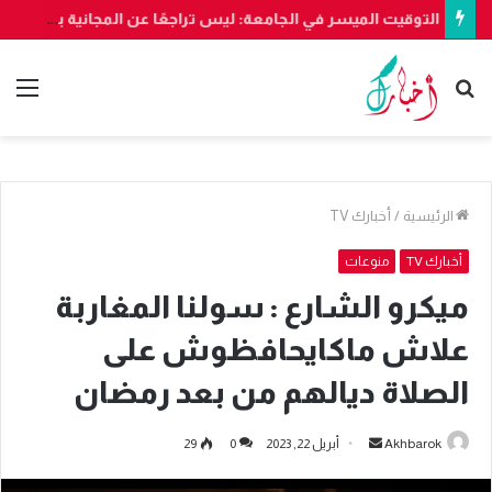
الشرطة القضائية تفتح تحقيقاً في ادعاءات مضللة حول “فتح الحدود” بسبتة
بحث
الق
عن
الرئيسية
/
أخبارك TV
أخبارك TV
منوعات
ميكرو الشارع : سولنا المغاربة
علاش ماكايحافظوش على
الصلاة ديالهم من بعد رمضان
أرسل
Akhbarok
أبريل 22, 2023
0
29
بريدا