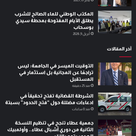
يناير 19, 2023
المكتب الوطني للماء الصالح للشرب
يطلق الأيام المفتوحة بمحطة سيدي
بوسحاب
أبريل 9, 2026
آخر المقالات
التوقيت الميسر في الجامعة: ليس
تراجعًا عن المجانية بل استثمار في
المستقبل
منذ 25 دقيقة
الشرطة القضائية تفتح تحقيقاً في
ادعاءات مضللة حول “فتح الحدود” بسبتة
منذ 8 ساعات
جمعية عطاء تنجح في تنظيم النسخة
الثانية من دوري أشبال عطاء.. وأولمبيك