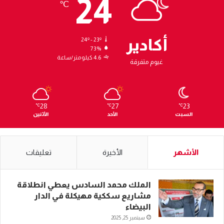
24
℃
أكادير
24º - 23º
73%
4.6 كيلومتر/ساعة
غيوم متفرقة
28
27
23
℃
℃
℃
السبت
الأحد
الأثنين
الأشهر
الأخيرة
تعليقات
الملك محمد السادس يعطي انطلاقة
مشاريع سككية مهيكلة في الدار
البيضاء
سبتمبر 25, 2025