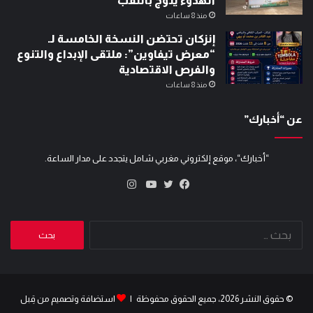
الهدوء يتوج باللقب
منذ 8 ساعات
إنزكان تحتضن النسخة الخامسة لـ
“معرض تيفاوين”: ملتقى الإبداع والتنوع
والفرص الاقتصادية
منذ 8 ساعات
عن “أخبارك”
“أخبارك“، موقع إلكتروني مغربي شامل يتجدد على مدار الساعة.
انستقرام
تويتر
فيسبوك
يوتيوب
البحث
عن:
© حقوق النشر 2026، جميع الحقوق محفوظة |
استضافة وتصميم من قِبل