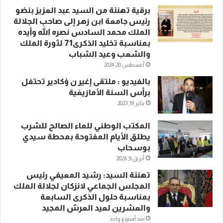
برقية تهنئة من السيد عبد العزيز بنضو
رئيس جامعة ابن زهر إلى صاحب الجلالة
الملك محمد السادس نصره الله وأيده
بمناسبة تخليد الذكرى71 لثورة الملك
والشعب وعيد الشباب
أغسطس 20, 2024
بالفيديو : ملتقى إغير ن ؤكادير تحتفل
برأس السنة الأمازيغية
يناير 19, 2023
المكتب الوطني للماء الصالح للشرب
يطلق الأيام المفتوحة بمحطة سيدي
بوسحاب
أبريل 9, 2026
تهنئة السيد: رشيد المعيفي رئيس
المجلس الجماعي لانزكان لجلالة الملك
بمناسبة حلول الذكرى السابعة
والعشرين لعيد العرش المجيد
منذ أسبوع واحد