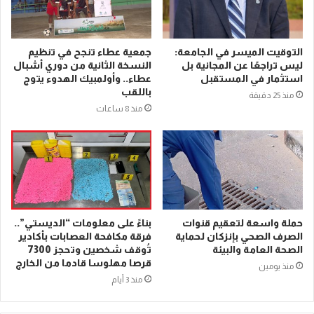
التوقيت الميسر في الجامعة:
جمعية عطاء تنجح في تنظيم
ليس تراجعًا عن المجانية بل
النسخة الثانية من دوري أشبال
استثمار في المستقبل
عطاء.. وأولمبيك الهدوء يتوج
باللقب
منذ 25 دقيقة
منذ 8 ساعات
حملة واسعة لتعقيم قنوات
بناءً على معلومات “الديستي”..
الصرف الصحي بإنزكان لحماية
فرقة مكافحة العصابات بأكادير
الصحة العامة والبيئة
تُوقف شخصين وتحجز 7300
قرصا مهلوسا قادما من الخارج
منذ يومين
منذ 3 أيام