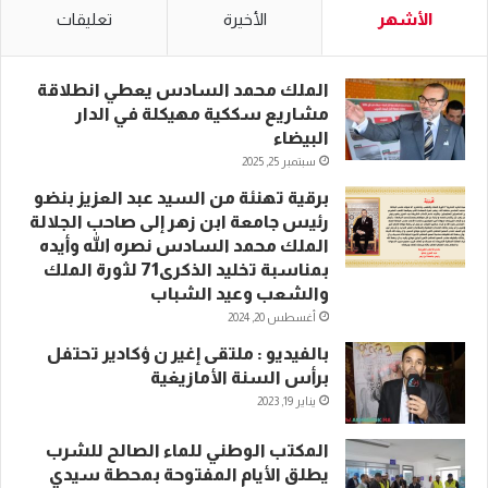
الأشهر
الأخيرة
تعليقات
الملك محمد السادس يعطي انطلاقة
مشاريع سككية مهيكلة في الدار
البيضاء
سبتمبر 25, 2025
برقية تهنئة من السيد عبد العزيز بنضو
رئيس جامعة ابن زهر إلى صاحب الجلالة
الملك محمد السادس نصره الله وأيده
بمناسبة تخليد الذكرى71 لثورة الملك
والشعب وعيد الشباب
أغسطس 20, 2024
بالفيديو : ملتقى إغير ن ؤكادير تحتفل
برأس السنة الأمازيغية
يناير 19, 2023
المكتب الوطني للماء الصالح للشرب
يطلق الأيام المفتوحة بمحطة سيدي