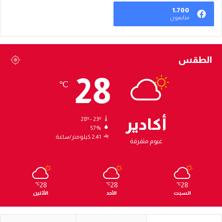
1٬700
متابعون
الطقس
28
℃
أكادير
28º - 23º
57%
2.41 كيلومتر/ساعة
غيوم متفرقة
28
28
28
℃
℃
℃
السبت
الأحد
الأثنين