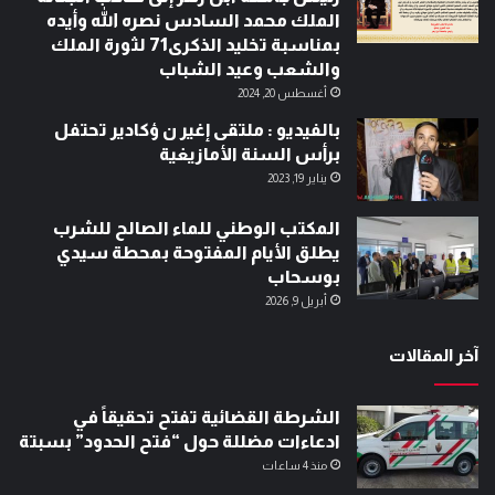
الملك محمد السادس نصره الله وأيده
بمناسبة تخليد الذكرى71 لثورة الملك
والشعب وعيد الشباب
أغسطس 20, 2024
بالفيديو : ملتقى إغير ن ؤكادير تحتفل
برأس السنة الأمازيغية
يناير 19, 2023
المكتب الوطني للماء الصالح للشرب
يطلق الأيام المفتوحة بمحطة سيدي
بوسحاب
أبريل 9, 2026
آخر المقالات
الشرطة القضائية تفتح تحقيقاً في
ادعاءات مضللة حول “فتح الحدود” بسبتة
منذ 4 ساعات