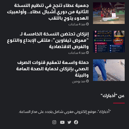
جمعية عطاء تنجح في تنظيم النسخة
الثانية من دوري أشبال عطاء.. وأولمبيك
الهدوء يتوج باللقب
منذ 4 ساعات
إنزكان تحتضن النسخة الخامسة لـ
“معرض تيفاوين”: ملتقى الإبداع والتنوع
والفرص الاقتصادية
منذ 4 ساعات
حملة واسعة لتعقيم قنوات الصرف
الصحي بإنزكان لحماية الصحة العامة
والبيئة
منذ يومين
عن “أخبارك”
“أخبارك“، موقع إلكتروني مغربي شامل يتجدد على مدار الساعة.
انستقرام